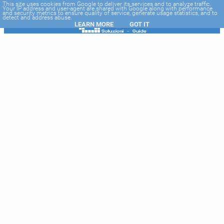
-->
This site uses cookies from Google to deliver its services and to analyze traffic.
Your IP address and user-agent are shared with Google along with performance
and security metrics to ensure quality of service, generate usage statistics, and to
detect and address abuse.
LEARN MORE
GOT IT