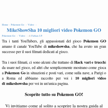
EDIT
Home -
Pokemon Go -
Video -
MikeShowSha 10 migliori video Pokemon GO
Pokemon Go -
Video -
di
Fabian J.P
.
Pokemon GO
Tra i tanti YouTubers, gli appassionati del gioco
mikeshowsha
amano il canale YouTube di
, che ha avuto un gran
successo per il suoi filmati dedicati al gioco.
Hack vari e trucch
Tra i suoi filmati, ci sono alcuni che trattano di
i
da usare nel gioco, ed altri che semplicemente mostrano come gioca
Pokemon Go
a
in situazioni e posti vari, come sulla nave, a Parigi o
10 migliori video
a Roma ed abbiamo raccolto per voi i
di mikeshowsha
per voi in un'unica pagina.
Scoprite tutto su Pokemon GO!
Vi invitiamo come al solito a scoprire la nostra guida al