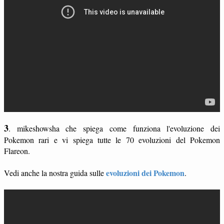
3
. mikeshowsha che spiega come funziona l'evoluzione dei
Pokemon rari e vi spiega tutte le 70 evoluzioni del Pokemon
Flareon.
evoluzioni dei Pokemon
Vedi anche la nostra guida sulle
.