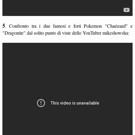
5
. Confronto tra i due famosi e forti Pokemon "Charizard" e
"Dragonite" dal solito punto di viste dello YouTuber mikeshowsha: