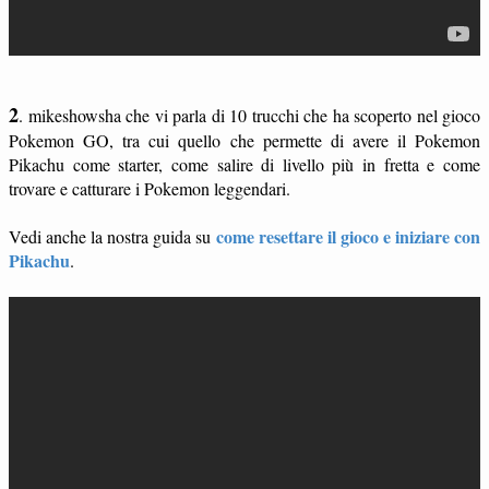
2
. mikeshowsha che vi parla di 10 trucchi che ha scoperto nel gioco
Pokemon GO, tra cui quello che permette di avere il Pokemon
Pikachu come starter, come salire di livello più in fretta e come
trovare e catturare i Pokemon leggendari.
come resettare il gioco e iniziare con
Vedi anche la nostra guida su
Pikachu
.