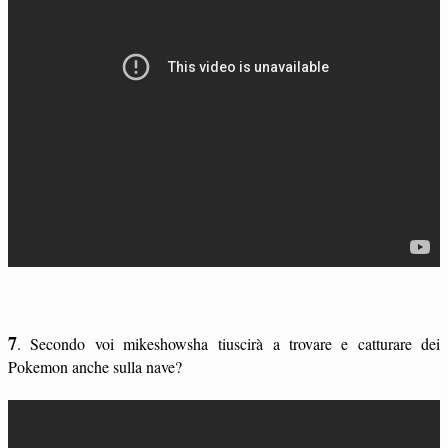
7
. Secondo voi mikeshowsha tiuscirà a trovare e catturare dei
Pokemon anche sulla nave?