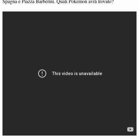
Spagna e Piazza Barberini. Quali Pokemon avrà trovato?