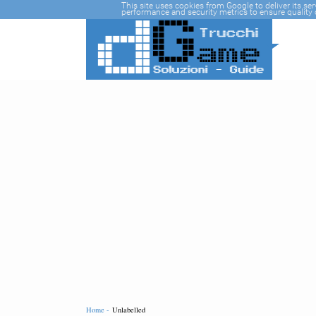
-->
This site uses cookies from Google to deliver its se
performance and security metrics to ensure quality o
Home -
Unlabelled