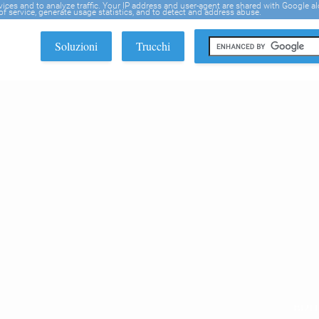
rvices and to analyze traffic. Your IP address and user-agent are shared with Google a
f service, generate usage statistics, and to detect and address abuse.
Soluzioni
Trucchi
EDI