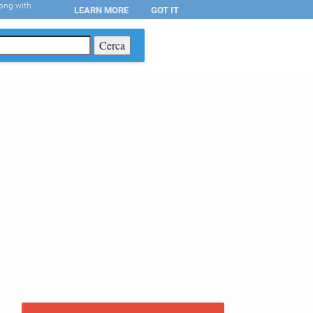
long with
LEARN MORE
GOT IT
T