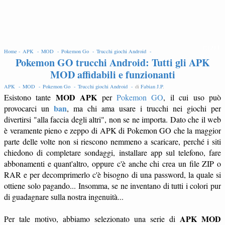
EDIT
Home -
APK -
MOD -
Pokemon Go -
Trucchi giochi Android -
Pokemon GO trucchi Android: Tutti gli APK
MOD affidabili e funzionanti
APK -
MOD -
Pokemon Go -
Trucchi giochi Android -
di
Fabian J.P
.
MOD APK
Esistono tante
per
Pokemon GO
, il cui uso può
ban
provocarci un
, ma chi ama usare i trucchi nei giochi per
divertirsi "alla faccia degli altri", non se ne importa. Dato che il web
è veramente pieno e zeppo di APK di Pokemon GO che la maggior
parte delle volte non si riescono nemmeno a scaricare, perché i siti
chiedono di completare sondaggi, installare app sul telefono, fare
abbonamenti e quant'altro, oppure c'è anche chi crea un file ZIP o
RAR e per decomprimerlo c'è bisogno di una password, la quale si
ottiene solo pagando... Insomma, se ne inventano di tutti i colori pur
di guadagnare sulla nostra ingenuità...
APK MOD
Per tale motivo, abbiamo selezionato una serie di