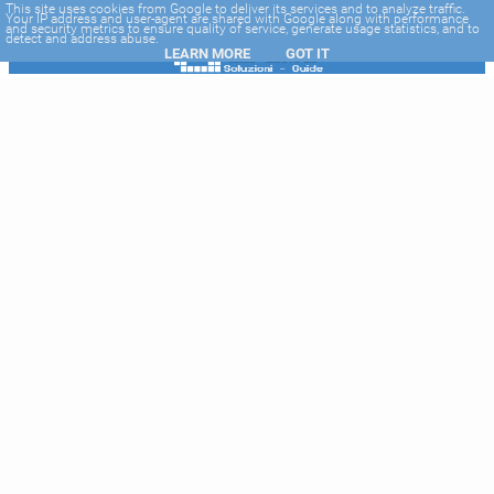
-->
This site uses cookies from Google to deliver its services and to analyze traffic.
Your IP address and user-agent are shared with Google along with performance
and security metrics to ensure quality of service, generate usage statistics, and to
detect and address abuse.
LEARN MORE
GOT IT