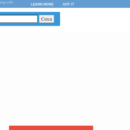
long with
LEARN MORE
GOT IT
T