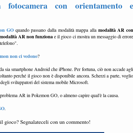
fotocamera con orientamento 
on GO
modalità AR co
quando passano dalla modalità mappa alla
a modalità AR non funziona
e il gioco ci mostra un messaggio di error
telefono".
mon non ci vedono
?
a sia smartphone Android che iPhone. Per fortuna, ciò non accade agl
nto perché il gioco non è disponibile ancora. Scherzi a parte, vogli
 degli sviluppatori del sistema mobile Microsoft.
il problema AR in Pokemon GO, o almeno capire qual'è la causa.
GO
.
 il gioco? Segnalateceli con un commento!