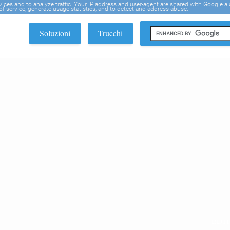
rvices and to analyze traffic. Your IP address and user-agent are shared with Google a
f service, generate usage statistics, and to detect and address abuse.
Soluzioni
Trucchi
EDI