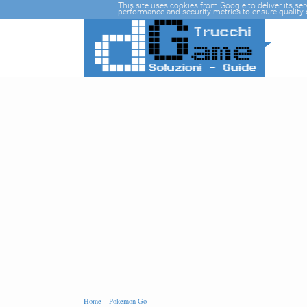
-->
This site uses cookies from Google to deliver its se
performance and security metrics to ensure quality o
Home -
Pokemon Go -