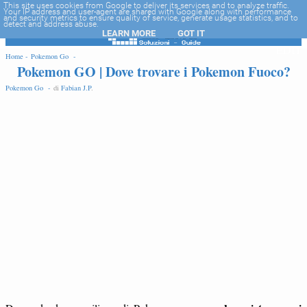
-->
This site uses cookies from Google to deliver its services and to analyze traffic.
Your IP address and user-agent are shared with Google along with performance
and security metrics to ensure quality of service, generate usage statistics, and to
detect and address abuse.
LEARN MORE
GOT IT
EDIT
Home -
Pokemon Go -
Pokemon GO | Dove trovare i Pokemon Fuoco?
Pokemon Go -
di
Fabian J.P
.