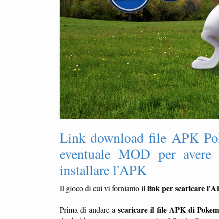
Link download file APK Po
eventuale MOD per avere t
installare l'APK
link per scaricare l
Il gioco di cui vi forniamo il
scaricare il file APK di Pok
Prima di andare a