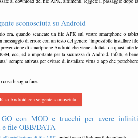
ssate al download del file APK, altrimenti, leggete il passaggio dopo l
gente sconosciuta su Android
io ora, quando scaricate un file APK sul vostro smartphone o table
 un messaggio di errore con un testo del genere "impossibile installare fil
prevenzione di smartphone Android che viene adottata da quasi tutte l
 ecc, ed è importante per la sicurezza di Android. Infatti, è ben
ta" sempre attivata per evitare di installare virus o app che potrebber
o cosa bisogna fare:
K su Android con sorgente sconosciuta
O con MOD e trucchi per avere infinit
la e file OBB/DATA
 all'installazione di file APK
, quindi ecco il link per il download: