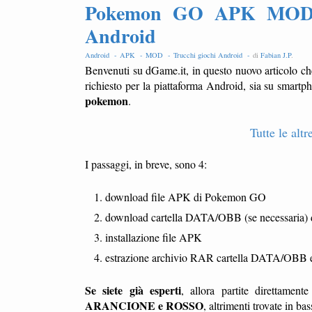
Pokemon GO APK MOD co
Android
Android -
APK -
MOD -
Trucchi giochi Android -
di
Fabian J.P
.
Benvenuti su dGame.it, in questo nuovo articolo ch
richiesto per la piattaforma Android, sia su smart
pokemon
.
Tutte le a
I passaggi, in breve, sono 4:
download file APK di Pokemon GO
download cartella DATA/OBB (se necessaria
installazione file APK
estrazione archivio RAR cartella DATA/OBB e c
Se siete già esperti
, allora partite direttamen
ARANCIONE e ROSSO
, altrimenti trovate in ba