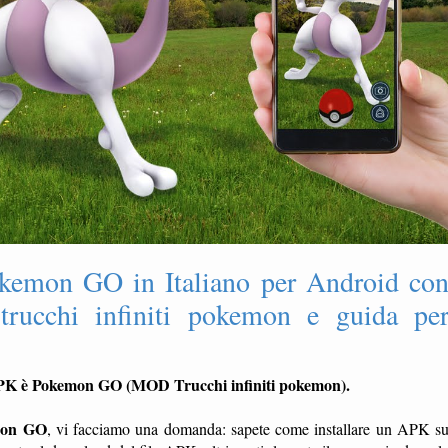
kemon GO in Italiano per Android co
rucchi infiniti pokemon e guida pe
'APK è Pokemon GO (MOD Trucchi infiniti pokemon).
emon GO
, vi facciamo una domanda: sapete come installare un APK s