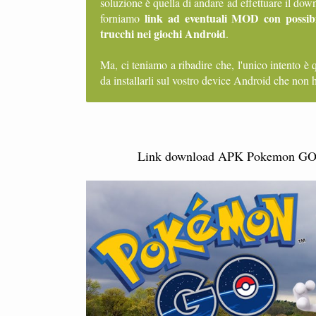
soluzione è quella di andare ad effettuare il d
link ad eventuali MOD con possibi
forniamo
trucchi nei giochi Android
.
Ma, ci teniamo a ribadire che, l'unico intento è 
da installarli sul vostro device Android che non h
Link download APK Pokemon GO MO