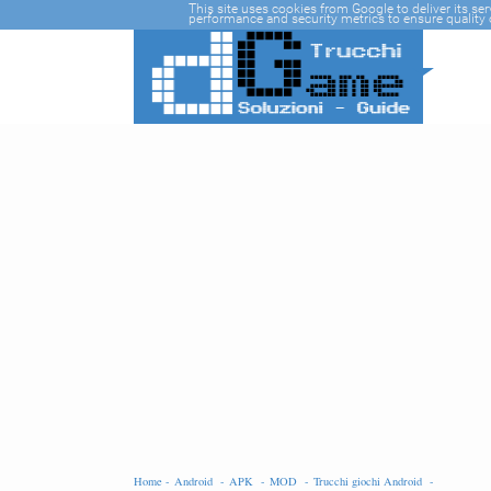
-->
This site uses cookies from Google to deliver its se
performance and security metrics to ensure quality o
Home -
Android -
APK -
MOD -
Trucchi giochi Android -