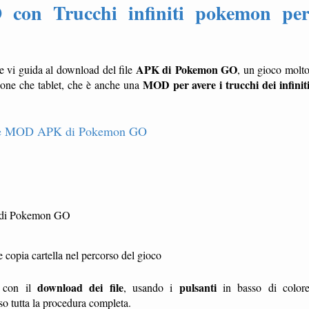
n Trucchi infiniti pokemon pe
APK di Pokemon GO
e vi guida al download del file
, un gioco molt
MOD per avere i trucchi dei infinit
phone che tablet, che è anche una
ltre MOD APK di Pokemon GO
) di Pokemon GO
opia cartella nel percorso del gioco
download dei file
pulsanti
te con il
, usando i
in basso di color
sso tutta la procedura completa.