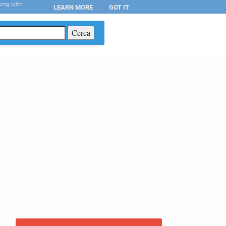
long with
LEARN MORE
GOT IT
T