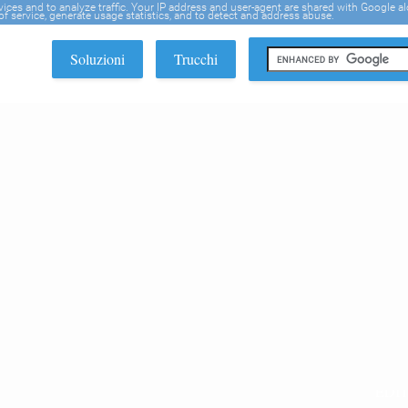
rvices and to analyze traffic. Your IP address and user-agent are shared with Google a
f service, generate usage statistics, and to detect and address abuse.
Soluzioni
Trucchi
EDI