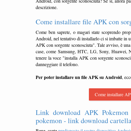
Android, con sorgente sconosciuta? Se sì, allora pa
descrizione.
Come installare file APK con sor
Come ben saprete, o magari state scoprendo propr
Android, nel tentativo di installarlo ci si imbatte in
APK con sorgente sconosciuta". Tale avviso, è una 
case, come Samsung, HTC, LG, Sony, Huawei, NGM,
tenere la voce "installa APK con sorgente sconosciu
danneggiare il telefono.
Per poter installare un file APK su Android
, ecc
Come installare AP
Link download APK Pokemon G
pokemon - link download cartel
Bene, avete
predisposto il vostro dispositivo Android