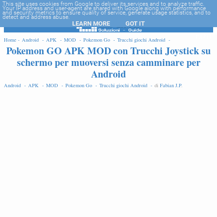
-->
This site uses cookies from Google to deliver its services and to analyze traffic.
Your IP address and user-agent are shared with Google along with performance
and security metrics to ensure quality of service, generate usage statistics, and to
detect and address abuse.
LEARN MORE
GOT IT
EDIT
Home -
Android -
APK -
MOD -
Pokemon Go -
Trucchi giochi Android -
Pokemon GO APK MOD con Trucchi Joystick su
schermo per muoversi senza camminare per
Android
Android -
APK -
MOD -
Pokemon Go -
Trucchi giochi Android -
di
Fabian J.P
.