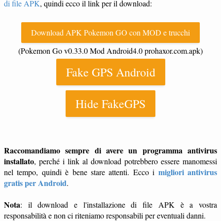
di file APK
, quindi ecco il link per il download:
Download APK Pokemon GO con MOD e trucchi
(Pokemon Go v0.33.0 Mod Android4.0 prohaxor.com.apk)
Fake GPS Android
Hide FakeGPS
Raccomandiamo sempre di avere un programma antivirus
installato
, perché i link al download potrebbero essere manomessi
migliori antivirus
nel tempo, quindi è bene stare attenti. Ecco i
gratis per Android
.
Nota
: il download e l'installazione di file APK è a vostra
responsabilità e non ci riteniamo responsabili per eventuali danni.