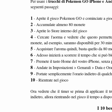
trucchi di Pokemon GO iPhone e Andro
Per usare i
seguenti passaggi:
1
- Aprite il gioco Pokemon GO e cominciate a gio
2
- Accumulate almeno 80 monete
3
- Aprite lo Store interno del gioco
4
- Cercate l'aorma e vedrete che questo permett
monete, ad esempio, saranno disponibili per 30 min
5
- Acquistare l'aroma quindi, basta quello da 80 m
6
- Adesso inizierà a scorrere il tempo che si può b
7
- Premete il tasto Home del vostro iPhone, senza 
8
- Andate in Impostazioni > Genarali > Data e Or
9
- Portate semplicemente l'orario indietro di qualc
10
- Rientrate nel gioco
Ora vedrete che il timer se prima di applicare il t
indietro, allora rientrando nel gioco il tempo a disp
I 10 be