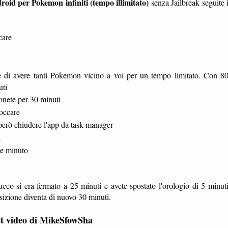
id per Pokemon infiniti (tempo illimitato)
senza Jailbreak seguite 
care
e di avere tanti Pokemon vicino a voi per un tempo limitato. Con 8
uti
onete per 30 minuti
loccare
però chiudere l'app da task manager
a
he minuto
rucco si era fermato a 25 minuti e avete spostato l'orologio di 5 minut
osizione diventa di nuovo 30 minuti.
st video di MikeSfowSha