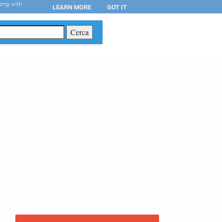
long with
LEARN MORE
GOT IT
T