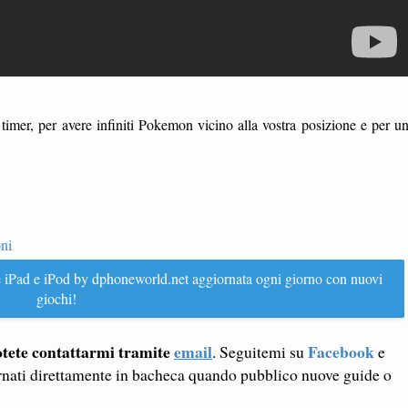
timer, per avere infiniti Pokemon vicino alla vostra posizione e per u
ni
hone iPad e iPod by dphoneworld.net aggiornata ogni giorno con nuovi
giochi!
tete contattarmi tramite
email
Facebook
. Seguitemi su
e
rnati direttamente in bacheca quando pubblico nuove guide o