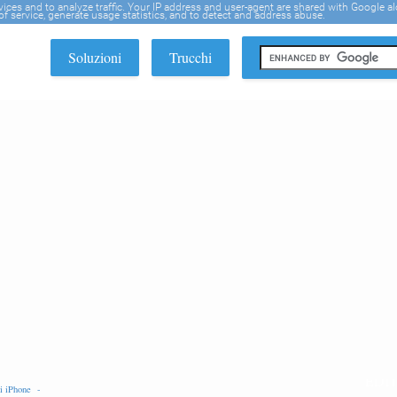
rvices and to analyze traffic. Your IP address and user-agent are shared with Google a
f service, generate usage statistics, and to detect and address abuse.
Soluzioni
Trucchi
EDI
hi iPhone -