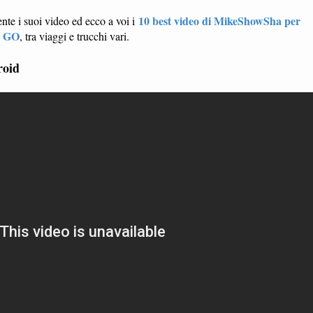
10 best video di MikeShowSha per
te i suoi video ed ecco a voi i
n GO
, tra viaggi e trucchi vari.
roid