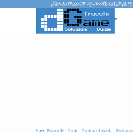
-->
This site uses cookies from Google to deliver its se
performance and security metrics to ensure quality o
Home -
Pokemon Go -
Trucchi -
Trucchi giochi Android -
Trucchi gioc