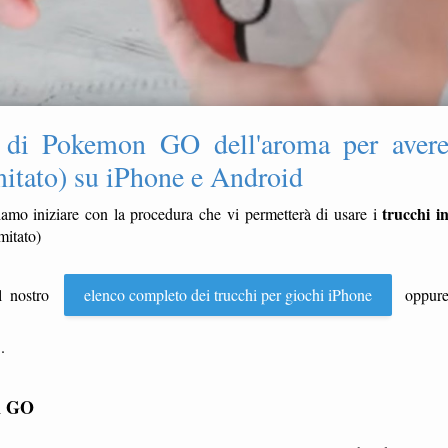
 di Pokemon GO dell'aroma per aver
mitato) su iPhone e Android
trucchi i
amo iniziare con la procedura che vi permetterà di usare i
mitato)
il nostro
elenco completo dei trucchi per giochi iPhone
oppur
.
on GO