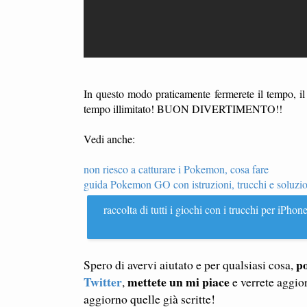
In questo modo praticamente fermerete il tempo, il 
tempo illimitato! BUON DIVERTIMENTO!!
Vedi anche:
non riesco a catturare i Pokemon, cosa fare
guida Pokemon GO con istruzioni, trucchi e soluzio
raccolta di tutti i giochi con i trucchi per iP
po
Spero di avervi aiutato e per qualsiasi cosa,
Twitter
mettete un mi piace
,
e verrete aggio
aggiorno quelle già scritte!