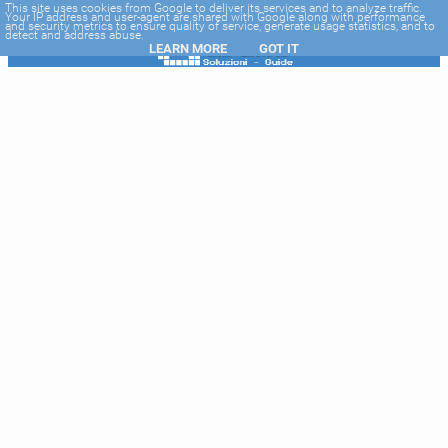
-->
This site uses cookies from Google to deliver its services and to analyze traffic.
Your IP address and user-agent are shared with Google along with performance
and security metrics to ensure quality of service, generate usage statistics, and to
detect and address abuse.
LEARN MORE
GOT IT