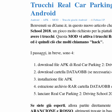
Trucchi Real Car Parkin
Android
Android -
APK -
MOD -
Trucchi giochi Android -
di
Fabian J.P
.
Benvenuti su dGame.it, in questo nuovo articolo che
School 2018
, un gioco molto richiesto per la piatt
avere i trucchi
MOD vi attiva i trucchi R
. Questa
ed è quindi ciò che molti chiamano "hack".
I passaggi, in breve, sono 4:
download file APK di Real Car Parking 2: Dri
download cartella DATA/OBB (se necessaria) d
installazione file APK
estrazione archivio RAR cartella DATA/OBB e c
lanciare Real Car Parking 2: Driving School 201
Se siete già esperti
, allora partite direttamen
ARANCIONE e ROSSO
, altrimenti trovate in ba