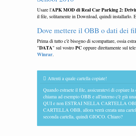
APK MOD di Real Car Parking 2: Drivi
Usare l'
il file, solitamente in Download, quindi installarlo. 
Dove mettere il OBB o dati dei fi
Prima di tutto c'è bisogno di scompattare, ossia estr
DATA
PC
"
" sul vostro
oppure direttamente sul tele
Winrar
.
Attenti a quale cartella copiate!
Quando estraete il file, assicuratevi di copiare la
chiama ad esempio OBB e all'interno c'è già un
QUI e non ESTRAI NELLA CARTELLA OBB. Se
CARTELLA OBB, allora verrà creata una cartella
seconda cartella, quindi GIOCO. Chiaro?