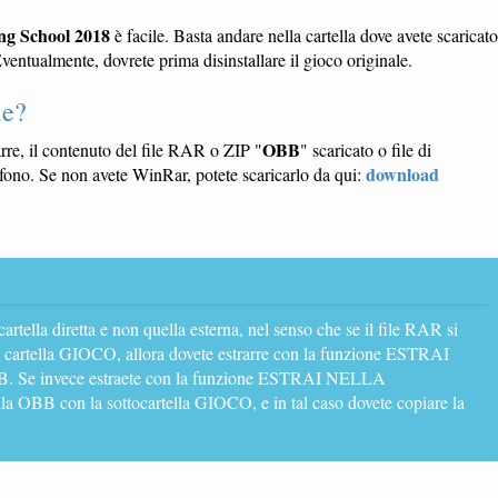
ng School 2018
è facile. Basta andare nella cartella dove avete scaricato
Eventualmente, dovrete prima disinstallare il gioco originale.
le?
OBB
arre, il contenuto del file RAR o ZIP "
" scaricato o file di
download
fono. Se non avete WinRar, potete scaricarlo da qui:
 cartella diretta e non quella esterna, nel senso che se il file RAR si
a cartella GIOCO, allora dovete estrarre con la funzione ESTRAI
 invece estraete con la funzione ESTRAI NELLA
 OBB con la sottocartella GIOCO, e in tal caso dovete copiare la