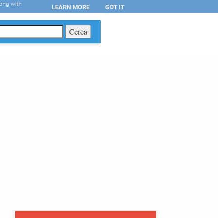
long with
LEARN MORE
GOT IT
T