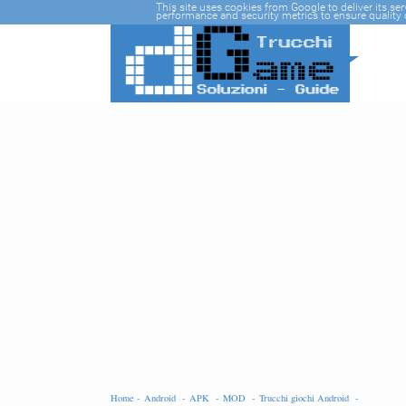
-->
This site uses cookies from Google to deliver its se
performance and security metrics to ensure quality o
Home -
Android -
APK -
MOD -
Trucchi giochi Android -