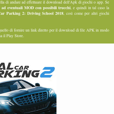
lla di andare ad effettuare il download dell'Apk di giochi o app. Se
k ad eventuali MOD con possibili trucchi
, e quindi in tal caso la
Car Parking 2: Driving School 2018
, così come per altri giochi
quello di fornire un link diretto per il download di file APK in modo
a il Play Store.