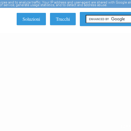
rvices and to analyze traffic. Your IP address and user-agent are shared with Google a
f service, generate usage statistics, and to detect and address abuse.
Soluzioni
Trucchi
EDI