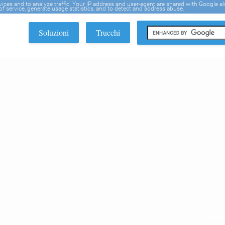
rvices and to analyze traffic. Your IP address and user-agent are shared with Google a
f service, generate usage statistics, and to detect and address abuse.
Soluzioni
Trucchi
EDI