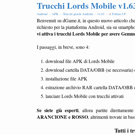
Trucchi Lords Mobile v1.
Android -
APK -
Trucchi giochi Android -
v1.63 -
di
Fabian J.P
.
Benvenuti su dGame.it, in questo nuovo articolo che
richiesto per la piattaforma Android, sia su smartph
vi attiva i trucchi Lords Mobile per avere Gemme
I passaggi, in breve, sono 4:
download file APK di Lords Mobile
download cartella DATA/OBB (se necessaria) 
installazione file APK
estrazione archivio RAR cartella DATA/OBB e c
lanciare Lords Mobile con trucchi attivati
Se siete già esperti
, allora partite direttamen
ARANCIONE e ROSSO
, altrimenti trovate in ba
Tutti i 