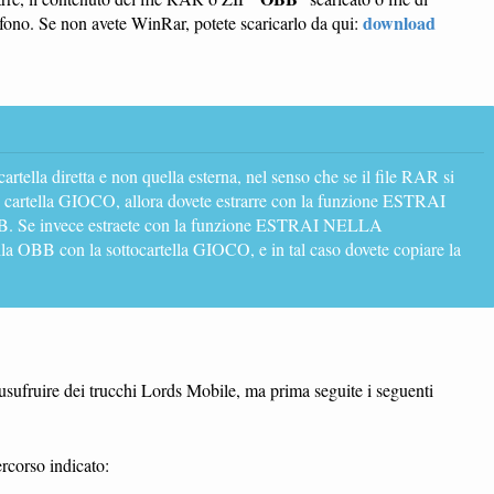
download
fono. Se non avete WinRar, potete scaricarlo da qui:
 cartella diretta e non quella esterna, nel senso che se il file RAR si
a cartella GIOCO, allora dovete estrarre con la funzione ESTRAI
 invece estraete con la funzione ESTRAI NELLA
 OBB con la sottocartella GIOCO, e in tal caso dovete copiare la
er usufruire dei trucchi Lords Mobile, ma prima seguite i seguenti
rcorso indicato: