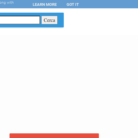
long with
LEARN MORE
GOT IT
T