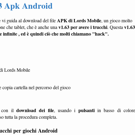
63 Apk Android
APK di Lords Mobile
 vi guida al download del file
, un gioco molto
v1.63 per avere i trucchi
v1.63
one che tablet, che è anche una
. Questa
 infinite , ed è quindi ciò che molti chiamano "hack".
di Lords Mobile
opia cartella nel percorso del gioco
download dei file
pulsanti
te con il
, usando i
in basso di color
sso tutta la procedura completa.
trucchi per giochi Android