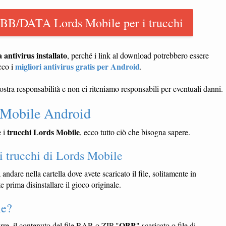
OBB/DATA Lords Mobile per i trucchi
ntivirus installato
, perché i link al download potrebbero essere
migliori antivirus gratis per Android
cco i
.
vostra responsabilità e non ci riteniamo responsabili per eventuali danni.
 Mobile Android
trucchi Lords Mobile
e i
, ecco tutto ciò che bisogna sapere.
i trucchi di Lords Mobile
 andare nella cartella dove avete scaricato il file, solitamente in
 prima disinstallare il gioco originale.
le?
OBB
arre, il contenuto del file RAR o ZIP "
" scaricato o file di