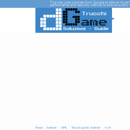
-->
This site uses cookies from Google to deliver its se
performance and security metrics to ensure quality o
Home -
Android -
APK -
Trucchi giochi Android -
v1.63 -