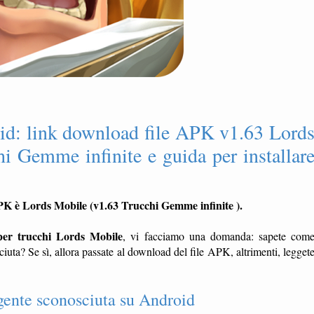
id: link download file APK v1.63 Lord
hi Gemme infinite e guida per installar
APK è Lords Mobile (v1.63 Trucchi Gemme infinite ).
 per trucchi Lords Mobile
, vi facciamo una domanda: sapete com
uta? Se sì, allora passate al download del file APK, altrimenti, legget
gente sconosciuta su Android