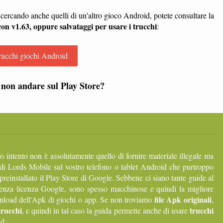
e cercando anche quelli di un'altro gioco Android, potete consultare la
con v1.63, oppure salvataggi per usare i trucchi
:
rucchi giochi Android
 non andare sul Play Store?
ro intento non è assolutamente quello di fornire materiale illegale ma
di Lords Mobile sul vostro telefono o tablet Android che purtroppo
 preinstallato il Play Store di Google. Sebbene ci siano tante guide al
senza licenza Google, sono spesso macchinose e quindi la migliore
file Apk originali
ownload dell'Apk di giochi o app. Se non troviamo
,
trucchi
trucchi
, e quindi in tal caso la guida permette anche di usare
id.