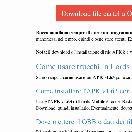
Download file cartella 
Raccomandiamo sempre di avere un programma a
manomessi nel tempo, quindi è bene stare attenti. E
Nota
: il download e l'installazione di file APK è a 
Come usare trucchi in Lords
come usare un APK v1.63
Se non sapete
per usar
Come installare l'APK v1.63 con 
APK v1.63 di Lords Mobile
Usare l'
è facile. Basta
Download, quindi installarlo. Eventualmente, dovrete
Dove mettere il OBB o dati dei fi
Prima di tutto c'è bisogno di scompattare, ossia estr