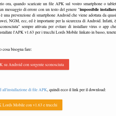
io ora, quando scaricate un file APK sul vostro smartphone o table
impossibile installar
in un messaggio di errore con un testo del genere "
, è una prevenzione di smartphone Android che viene adottata da quas
i, NGM, ecc, ed è importante per la sicurezza di Android. Infatti, 
onosciuta" sempre attivata per evitare di installare virus o app ch
stallate l'APK v1.63 per i trucchi Lords Mobile linkato in basso, tenet
o cosa bisogna fare:
K su Android con sorgente sconosciuta
 all'installazione di file APK
, quindi ecco il link per il download:
Lords Mobile con v1.63 e trucchi