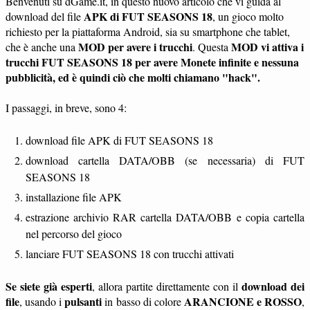
Benvenuti su dGame.it, in questo nuovo articolo che vi guida al
APK di FUT SEASONS 18
download del file
, un gioco molto
richiesto per la piattaforma Android, sia su smartphone che tablet,
MOD per avere i trucchi
MOD vi attiva i
che è anche una
. Questa
trucchi FUT SEASONS 18 per avere Monete infinite e nessuna
pubblicità, ed è quindi ciò che molti chiamano "hack".
I passaggi, in breve, sono 4:
download file APK di FUT SEASONS 18
download cartella DATA/OBB (se necessaria) di FUT
SEASONS 18
installazione file APK
estrazione archivio RAR cartella DATA/OBB e copia cartella
nel percorso del gioco
lanciare FUT SEASONS 18 con trucchi attivati
Se siete già esperti
download dei
, allora partite direttamente con il
file
pulsanti
ARANCIONE e ROSSO
, usando i
in basso di colore
,