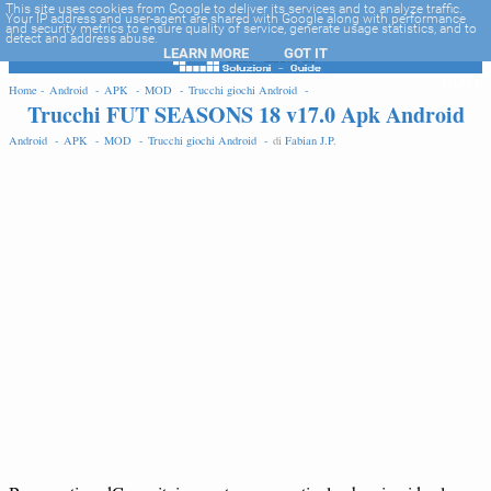
-->
This site uses cookies from Google to deliver its services and to analyze traffic.
Your IP address and user-agent are shared with Google along with performance
and security metrics to ensure quality of service, generate usage statistics, and to
detect and address abuse.
LEARN MORE
GOT IT
EDIT
Home -
Android -
APK -
MOD -
Trucchi giochi Android -
Trucchi FUT SEASONS 18 v17.0 Apk Android
Android -
APK -
MOD -
Trucchi giochi Android -
di
Fabian J.P
.