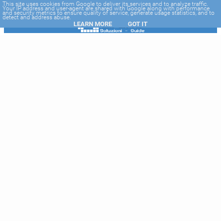
-->
This site uses cookies from Google to deliver its services and to analyze traffic.
Your IP address and user-agent are shared with Google along with performance
and security metrics to ensure quality of service, generate usage statistics, and to
detect and address abuse.
LEARN MORE
GOT IT