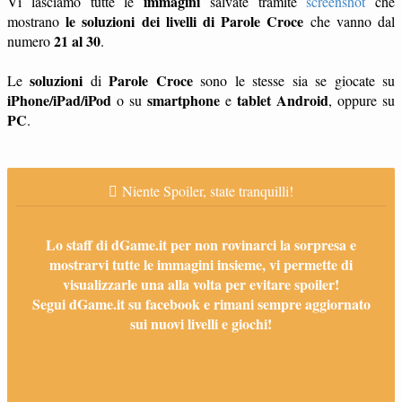
immagini
Vi lasciamo tutte le
salvate tramite
screenshot
che
le soluzioni dei livelli di Parole Croce
mostrano
che vanno dal
21 al 30
numero
.
soluzioni
Parole Croce
Le
di
sono le stesse sia se giocate su
iPhone/iPad/iPod
smartphone
tablet
Android
o su
e
, oppure su
PC
.
Niente Spoiler, state tranquilli!
Lo staff di dGame.it per non rovinarci la sorpresa e
mostrarvi tutte le immagini insieme, vi permette di
visualizzarle una alla volta per evitare spoiler!
Segui dGame.it su facebook e rimani sempre aggiornato
sui nuovi livelli e giochi!