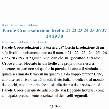
EDIT
Home -
Parole Croce -
Soluzioni -
Parole Croce soluzione livello 21 22 23 24 25 26 27
28 29 30
Parole Croce -
Soluzioni -
di
Fabian J.P
.
Parole Croce soluzioni
soluzione di un
è la tua ricerca? Cerchi la
solo livello
, precisamente uno tra il numeri 21 - 22 - 23 - 24 - 25 - 26
giocando a Parole
- 27 - 28 - 29 - 30? Quindi vuol dire che stai
Croce
bloccato in un livello
e ti sei
che proprio non riesci a
qual'è la parola, l'icona o il simbolo
superare, magari non sai
e
quindi sei rimasto fermo su un quadro già da troppo tempo? Bene,
allora se sei arrivato su
dGame.it
, il sito Italiano dedicato al mondo
soluzione di
dei giochi, credo proprio che su sia alla ricerca della
Parole Croce
e in questo articolo che stai leggendo troverai , come
soluzioni dei livelli seguenti
anticipato, precisamente le
:
21-30