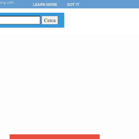
long with
LEARN MORE
GOT IT
T