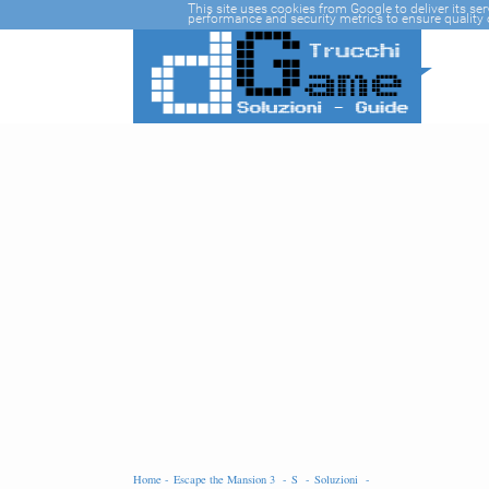
-->
This site uses cookies from Google to deliver its se
performance and security metrics to ensure quality o
Home -
Escape the Mansion 3 -
S -
Soluzioni -