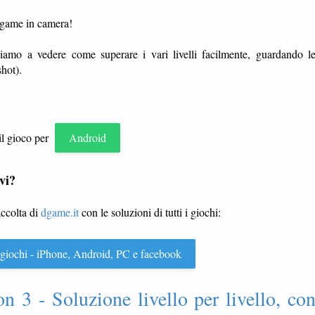
e game in camera!
iamo a vedere come superare i vari livelli facilmente, guardando l
hot).
il gioco per
Android
vi?
accolta di
dgame.it
con le soluzioni di tutti i giochi:
 i giochi - iPhone, Android, PC e facebook
 3 - Soluzione livello per livello, co