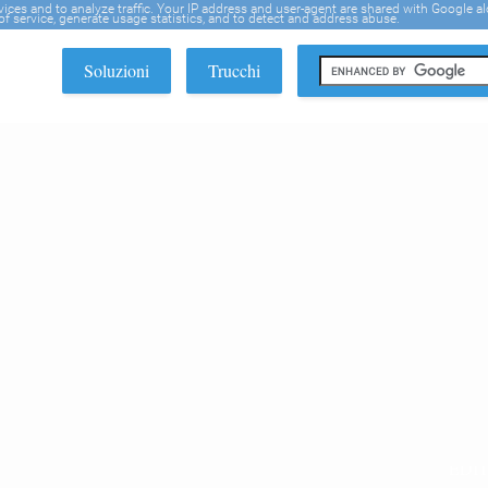
rvices and to analyze traffic. Your IP address and user-agent are shared with Google a
f service, generate usage statistics, and to detect and address abuse.
Soluzioni
Trucchi
EDI