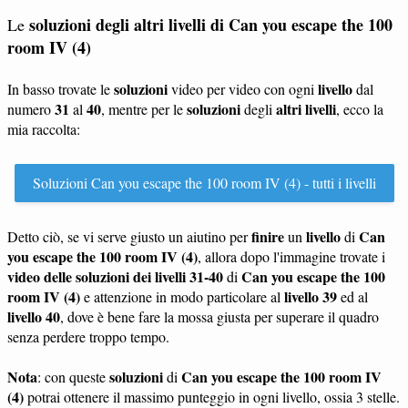
soluzioni degli altri livelli di Can you escape the 100
Le
room IV (4)
soluzioni
livello
In basso trovate le
video per video con ogni
dal
31
40
soluzioni
altri livelli
numero
al
, mentre per le
degli
, ecco la
mia raccolta:
Soluzioni Can you escape the 100 room IV (4) - tutti i livelli
finire
livello
Can
Detto ciò, se vi serve giusto un aiutino per
un
di
you escape the 100 room IV (4)
, allora dopo l'immagine trovate i
video delle soluzioni dei livelli 31-40
Can you escape the 100
di
room IV (4)
livello 39
e attenzione in modo particolare al
ed al
livello 40
, dove è bene fare la mossa giusta per superare il quadro
senza perdere troppo tempo.
Nota
soluzioni
Can you escape the 100 room IV
: con queste
di
(4)
potrai ottenere il massimo punteggio in ogni livello, ossia 3 stelle.