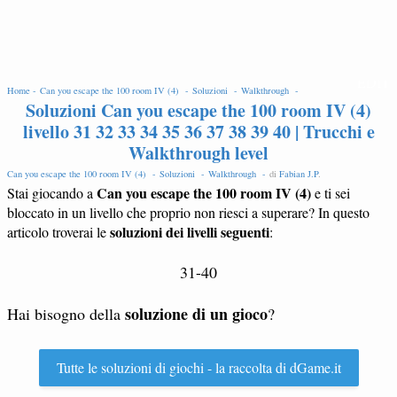
EDIT
Home -
Can you escape the 100 room IV (4) -
Soluzioni -
Walkthrough -
Soluzioni Can you escape the 100 room IV (4)
livello 31 32 33 34 35 36 37 38 39 40 | Trucchi e
Walkthrough level
Can you escape the 100 room IV (4) -
Soluzioni -
Walkthrough -
di
Fabian J.P
.
Can you escape the 100 room IV (4)
Stai giocando a
e ti sei
bloccato in un livello che proprio non riesci a superare? In questo
soluzioni dei livelli seguenti
articolo troverai le
:
31-40
soluzione di un gioco
Hai bisogno della
?
Tutte le soluzioni di giochi - la raccolta di dGame.it