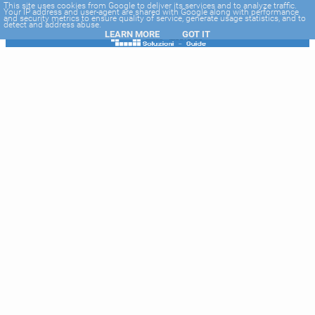
-->
This site uses cookies from Google to deliver its services and to analyze traffic.
Your IP address and user-agent are shared with Google along with performance
and security metrics to ensure quality of service, generate usage statistics, and to
detect and address abuse.
LEARN MORE
GOT IT