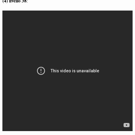
(4) livello 38
: