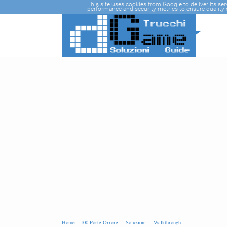
-->
This site uses cookies from Google to deliver its se
performance and security metrics to ensure quality o
Home -
100 Porte Orrore -
Soluzioni -
Walkthrough -