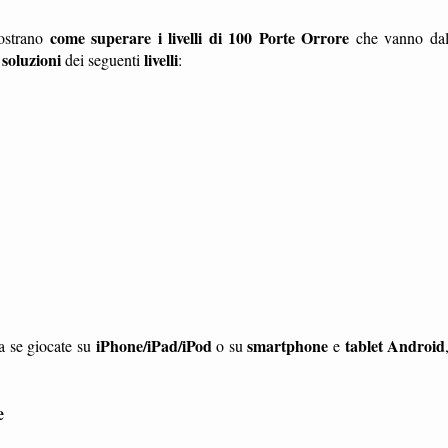
come superare i livelli di 100 Porte Orrore
strano
che vanno da
soluzioni
livelli
e
dei seguenti
:
iPhone/iPad/iPod
smartphone
tablet
Android
ia se giocate su
o su
e
e