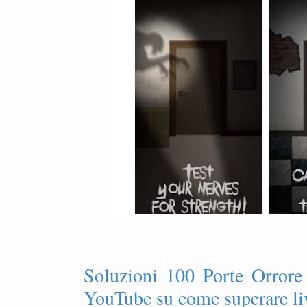
Soluzioni 100 Porte Orrore
YouTube su come superare li