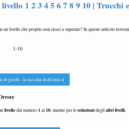
ivello 1 2 3 4 5 6 7 8 9 10 | Trucchi 
in un livello che proprio non riesci a superare? In questo articolo trovera
1-10
ni di giochi - la raccolta di dGame.it
 Orrore
livello
1
10
soluzioni
altri livelli
gni
dal numero
al
, mentre per le
degli
,