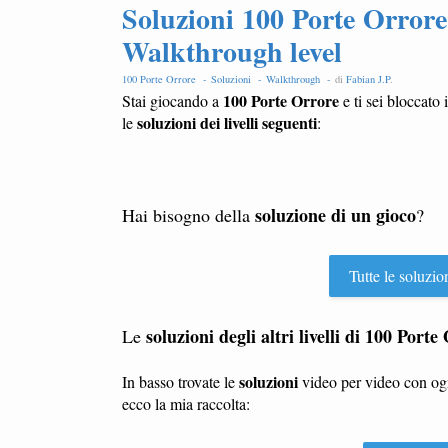
Soluzioni 100 Porte Orrore l
Walkthrough level
100 Porte Orrore -
Soluzioni -
Walkthrough -
di
Fabian J.P
.
100 Porte Orrore
Stai giocando a
e ti sei bloccato 
soluzioni dei livelli seguenti
le
:
soluzione di un gioco
Hai bisogno della
?
Tutte le soluzio
soluzioni degli altri livelli di 100 Porte
Le
soluzioni
In basso trovate le
video per video con o
ecco la mia raccolta: