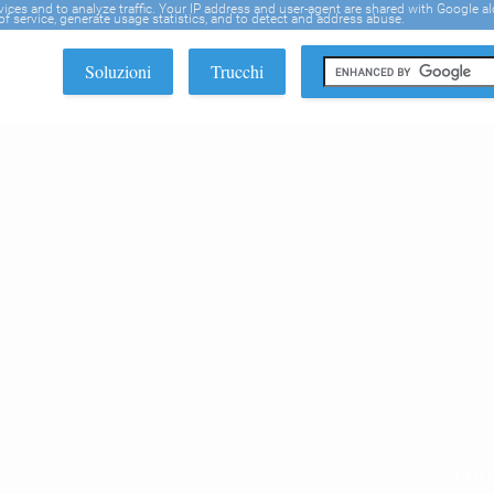
rvices and to analyze traffic. Your IP address and user-agent are shared with Google a
f service, generate usage statistics, and to detect and address abuse.
Soluzioni
Trucchi
EDI