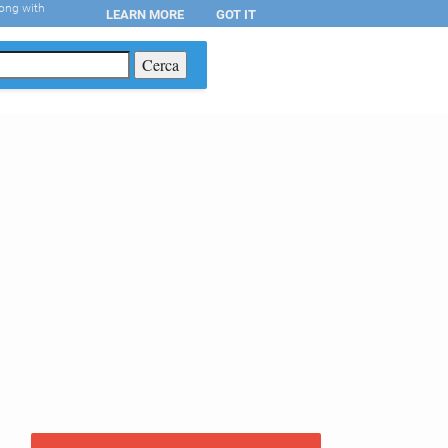
long with
LEARN MORE
GOT IT
T