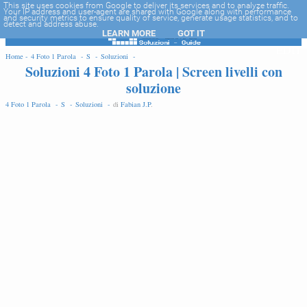
-->
This site uses cookies from Google to deliver its services and to analyze traffic.
Your IP address and user-agent are shared with Google along with performance
and security metrics to ensure quality of service, generate usage statistics, and to
detect and address abuse.
LEARN MORE
GOT IT
EDIT
Home -
4 Foto 1 Parola -
S -
Soluzioni -
Soluzioni 4 Foto 1 Parola | Screen livelli con
soluzione
4 Foto 1 Parola -
S -
Soluzioni -
di
Fabian J.P
.