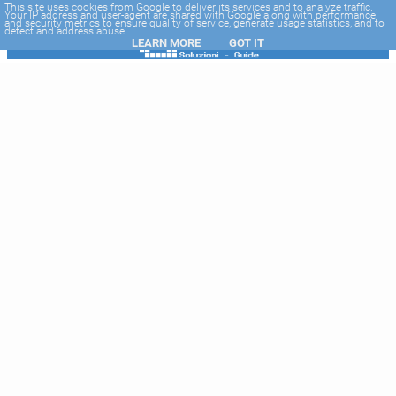
-->
This site uses cookies from Google to deliver its services and to analyze traffic.
Your IP address and user-agent are shared with Google along with performance
and security metrics to ensure quality of service, generate usage statistics, and to
detect and address abuse.
LEARN MORE
GOT IT