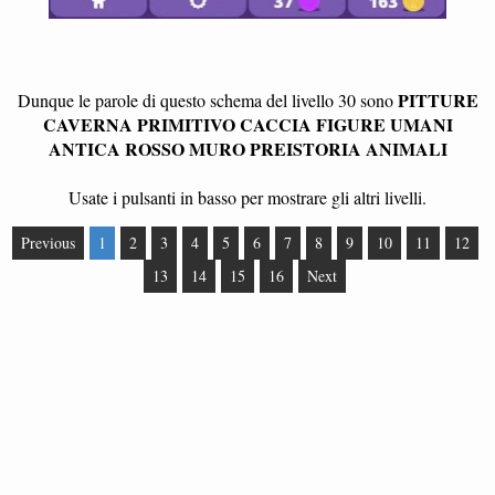
PITTURE
Dunque le parole di questo schema del livello 30 sono
CAVERNA PRIMITIVO CACCIA FIGURE UMANI
ANTICA ROSSO MURO PREISTORIA ANIMALI
Usate i pulsanti in basso per mostrare gli altri livelli.
Previous
1
2
3
4
5
6
7
8
9
10
11
12
13
14
15
16
Next