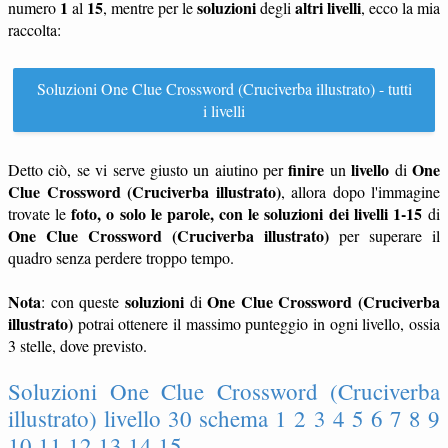
1
15
soluzioni
altri livelli
numero
al
, mentre per le
degli
, ecco la mia
raccolta:
Soluzioni One Clue Crossword (Cruciverba illustrato) - tutti
i livelli
finire
livello
One
Detto ciò, se vi serve giusto un aiutino per
un
di
Clue Crossword (Cruciverba illustrato)
, allora dopo l'immagine
foto, o solo le parole, con le soluzioni dei livelli 1-15
trovate le
di
One Clue Crossword (Cruciverba illustrato)
per superare il
quadro senza perdere troppo tempo.
Nota
soluzioni
One Clue Crossword (Cruciverba
: con queste
di
illustrato)
potrai ottenere il massimo punteggio in ogni livello, ossia
3 stelle, dove previsto.
Soluzioni One Clue Crossword (Cruciverba
illustrato) livello 30 schema 1 2 3 4 5 6 7 8 9
10 11 12 13 14 15