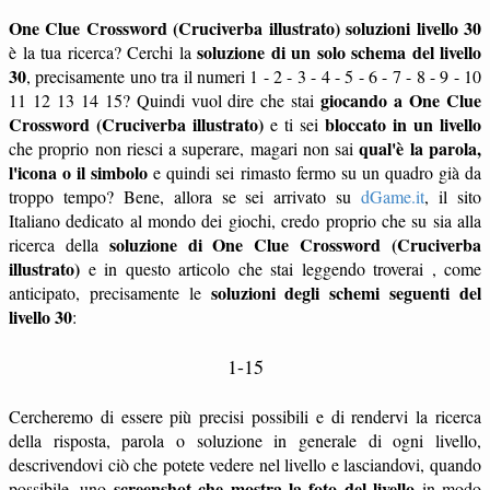
One Clue Crossword (Cruciverba illustrato) soluzioni livello 30
soluzione di un solo schema del livello
è la tua ricerca? Cerchi la
30
, precisamente uno tra il numeri 1 - 2 - 3 - 4 - 5 - 6 - 7 - 8 - 9 - 10
giocando a One Clue
11 12 13 14 15? Quindi vuol dire che stai
Crossword (Cruciverba illustrato)
bloccato in un livello
e ti sei
qual'è la parola,
che proprio non riesci a superare, magari non sai
l'icona o il simbolo
e quindi sei rimasto fermo su un quadro già da
troppo tempo? Bene, allora se sei arrivato su
dGame.it
, il sito
Italiano dedicato al mondo dei giochi, credo proprio che su sia alla
soluzione di One Clue Crossword (Cruciverba
ricerca della
illustrato)
e in questo articolo che stai leggendo troverai , come
soluzioni degli schemi seguenti del
anticipato, precisamente le
livello 30
:
1-15
Cercheremo di essere più precisi possibili e di rendervi la ricerca
della risposta, parola o soluzione in generale di ogni livello,
descrivendovi ciò che potete vedere nel livello e lasciandovi, quando
screenshot che mostra la foto del livello
possibile, uno
in modo