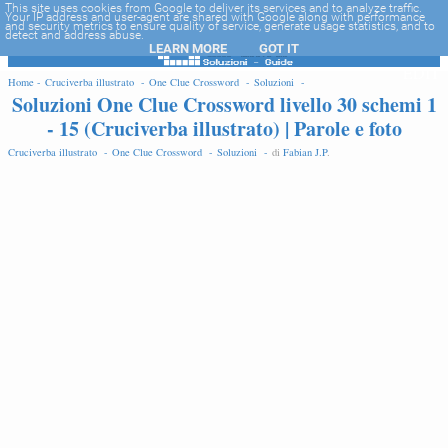
-->
This site uses cookies from Google to deliver its services and to analyze traffic.
Your IP address and user-agent are shared with Google along with performance
and security metrics to ensure quality of service, generate usage statistics, and to
detect and address abuse.
LEARN MORE
GOT IT
EDIT
Home -
Cruciverba illustrato -
One Clue Crossword -
Soluzioni -
Soluzioni One Clue Crossword livello 30 schemi 1
- 15 (Cruciverba illustrato) | Parole e foto
Cruciverba illustrato -
One Clue Crossword -
Soluzioni -
di
Fabian J.P
.