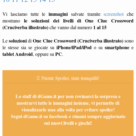
immagini
Vi lasciamo tutte le
salvate tramite
screenshot
che
le soluzioni dei livelli di One Clue Crossword
mostrano
(Cruciverba illustrato)
1 al 15
che vanno dal numero
soluzioni
One Clue Crossword (Cruciverba illustrato)
Le
di
sono
iPhone/iPad/iPod
smartphone
le stesse sia se giocate su
o su
e
tablet
Android
PC
, oppure su
.
Niente Spoiler, state tranquilli!
Lo staff di dGame.it per non rovinarci la sorpresa e
mostrarvi tutte le immagini insieme, vi permette di
visualizzarle una alla volta per evitare spoiler!
Segui dGame.it su facebook e rimani sempre aggiornato
sui nuovi livelli e giochi!