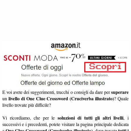
superare
E voi avete dei suggerimenti, trucchi o consigli da dare per
livello di One Clue Crossword (Cruciverba illustrato)
un
? Quale
livello trovate più difficile?
soluzioni di tutti gli altri livelli
Vi ricordiamo, che per le
, i
successivi e i precedenti, potete visitare la pagina principale dedicata
One Clue Crossword (Cruciverba illustrato)
tutti i
a
, dove trovate