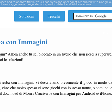
rvices and to analyze traffic. Your IP address and user-agent are shared with Google a
f service, generate usage statistics, and to detect and address abuse.
Soluzioni
Trucchi
EDI
ba con Immagini
i? Allora anche tu sei bloccato in un livello che non riesci a superare
oi le soluzioni!
civerba con Immagini, vi descriviamo brevemente il gioco in modo d
ndo, visto che molto spesso ci sono giochi con lo stesso nome, o comunqu
er il download di Mom's Cruciverba con Immagini per Android e/ iPhone.