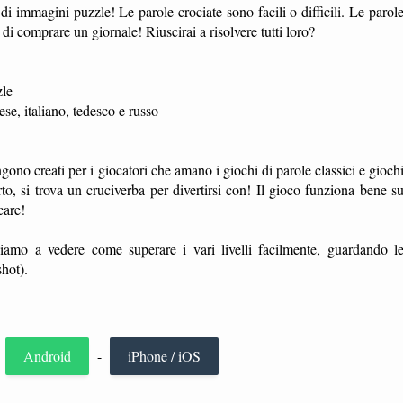
i immagini puzzle! Le parole crociate sono facili o difficili. Le parol
di comprare un giornale! Riuscirai a risolvere tutti loro?
zle
ese, italiano, tedesco e russo
no creati per i giocatori che amano i giochi di parole classici e gioch
o, si trova un cruciverba per divertirsi con! Il gioco funziona bene s
care!
iamo a vedere come superare i vari livelli facilmente, guardando l
hot).
r
Android
-
iPhone / iOS