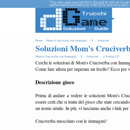
-->
This site uses cookies from Google to deliver its se
performance and security metrics to ensure quality o
Home -
Mom's Cruciverba con Immagini -
S -
Soluzioni -
Soluzioni Mom's Cruciver
Mom's Cruciverba con Immagini -
S -
Soluzioni -
di
Fabian J.P
.
Cerchi le soluzioni di Mom's Cruciverba con Immagin
Come fare allora per superare un livello? Ecco per v
Descrizione gioco
Prima di andare a vedere le soluzioni Mom's Cru
essere certi che si tratta del gioco che state cerca
un nome simile. In più, vi lasciamo anche i link p
Cruciverba mescolato con le immagini!