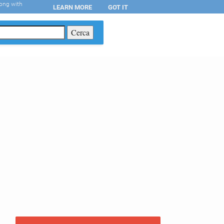
long with
LEARN MORE
GOT IT
T