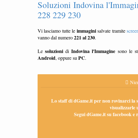
Soluzioni Indovina l'Immagi
228 229 230
immagini
Vi lasciamo tutte le
salvate tramite
scree
221 al 230
vanno dal numero
.
soluzioni
Indovina l'Immagine
Le
di
sono le st
Android
PC
, oppure su
.
Nien
Lo staff di dGame.it per non rovinarci la 
visualizzarle 
Segui dGame.it su facebook e ri