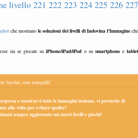
ne livello 221 222 223 224 225 226 22
le soluzioni dei livelli di Indovina l'Immagine
nshot
che mostrano
ch
iPhone/iPad/iPod
smartphone
table
esse sia se giocate su
o su
e
te Spoiler, state tranquilli!
sorpresa e mostrarvi tutte le immagini insieme, vi permette di
una alla volta per evitare spoiler!
mani sempre aggiornato sui nuovi livelli e giochi!