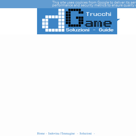
-->
This site uses cookies from Google to deliver its se
performance and security metrics to ensure quality o
Home -
Indovina l'Immagine -
Soluzioni -