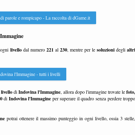
 di parole e rompicapo - La raccolta di dGame.it
 l'Immagine
livello
221
230
soluzioni
altr
 ogni
dal numero
al
, mentre per le
degli
ovina l'Immagine - tutti i livelli
livello
Indovina l'Immagine
foto
n
di
, allora dopo l'immagine trovate le
30
Indovina l'Immagine
di
per superare il quadro senza perdere tropp
ine
potrai ottenere il massimo punteggio in ogni livello, ossia 3 stelle