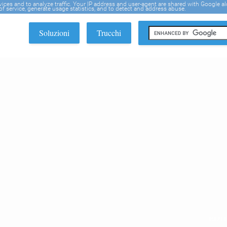
rvices and to analyze traffic. Your IP address and user-agent are shared with Google a
f service, generate usage statistics, and to detect and address abuse.
Soluzioni
Trucchi
EDI