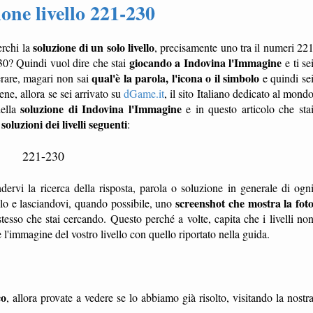
one livello 221-230
soluzione di un solo livello
erchi la
, precisamente uno tra il numeri 22
giocando a Indovina l'Immagine
30? Quindi vuol dire che stai
e ti se
qual'è la parola, l'icona o il simbolo
erare, magari non sai
e quindi se
e, allora se sei arrivato su
dGame.it
, il sito Italiano dedicato al mond
soluzione di Indovina l'Immagine
della
e in questo articolo che sta
soluzioni dei livelli seguenti
e
:
221-230
dervi la ricerca della risposta, parola o soluzione in generale di ogn
screenshot che mostra la fot
ello e lasciandovi, quando possibile, uno
tesso che stai cercando. Questo perché a volte, capita che i livelli no
'immagine del vostro livello con quello riportato nella guida.
co
, allora provate a vedere se lo abbiamo già risolto, visitando la nostr