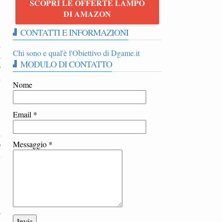
SCOPRI LE OFFERTE LAMPO
DI AMAZON
CONTATTI E INFORMAZIONI
1
i
Chi sono e qual'è l'Obiettivo di Dgame.it
i
MODULO DI CONTATTO
o
i
Nome
Email
*
i
o
Messaggio
*
n
a