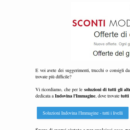
E voi avete dei suggerimenti, trucchi o consigli d
trovate più difficile?
soluzioni di tutti gli altr
Vi ricordiamo, che per le
Indovina l'Immagine
tutti 
dedicata a
, dove trovate
Soluzioni Indovina l'Immagine - tutti i livelli
po
Spero di avervi aiutato e per qualsiasi cosa,