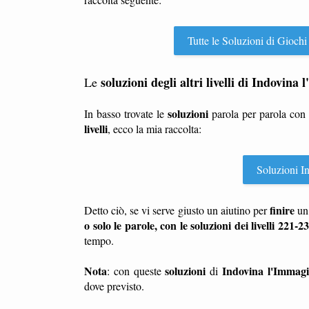
Tutte le Soluzioni di Giochi
soluzioni degli altri livelli di Indovina
Le
soluzioni
In basso trovate le
parola per parola con
livelli
, ecco la mia raccolta:
Soluzioni Ind
finire
Detto ciò, se vi serve giusto un aiutino per
u
o solo le parole, con le soluzioni dei livelli 221-2
tempo.
Nota
soluzioni
Indovina l'Immag
: con queste
di
dove previsto.