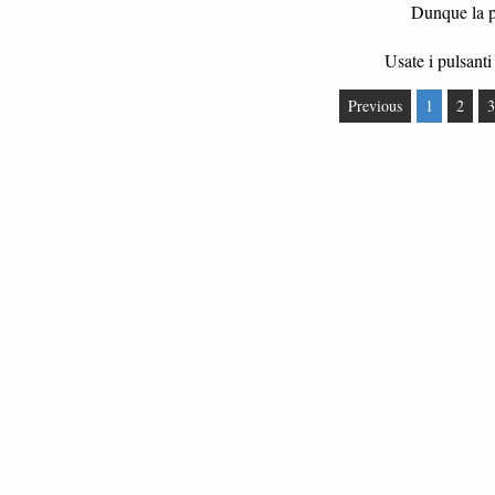
Dunque la pa
Usate i pulsanti 
Previous
1
2
3