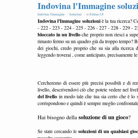
Indovina l'Immagine soluzi
Indovina l'Immagine -
Soluzioni -
di
Fabian J.P
.
Indovina l'Immagine soluzioni
è la tua ricerca? C
- 222 - 223 - 224 - 225 - 226 - 227 - 228 - 229 - 2
bloccato in un livello
che proprio non riesci a sup
rimasto fermo su un quadro già da troppo tempo? Ben
dei giochi, credo proprio che su sia alla ricerca 
leggendo troverai , come anticipato, precisamente l
Cercheremo di essere più precisi possibili e di ren
livello, descrivendovi ciò che potete vedere nel liv
del livello
in modo tale che tua sia certo che è lo s
corrispondono e quindi è sempre meglio confrontale l
soluzione di un gioco
Hai bisogno della
?
soluzioni di un qualsiasi gio
Se state cercando le
raccolta seguente: