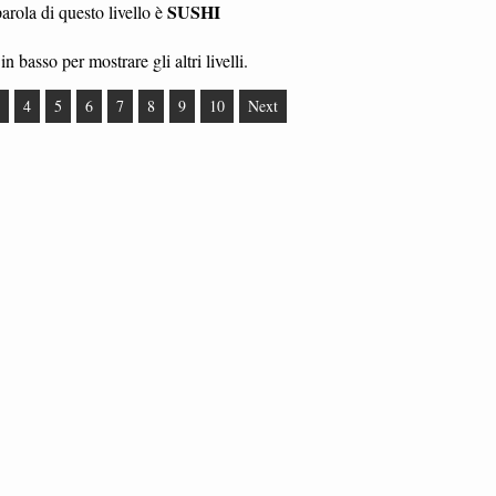
SUSHI
rola di questo livello è
in basso per mostrare gli altri livelli.
4
5
6
7
8
9
10
Next