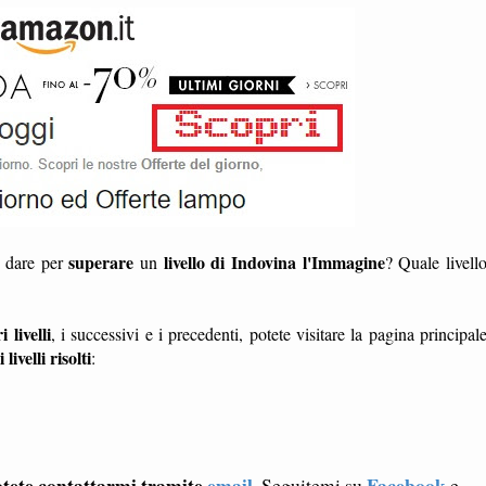
superare
livello di Indovina l'Immagine
a dare per
un
? Quale livell
i livelli
, i successivi e i precedenti, potete visitare la pagina principal
i livelli risolti
:
tete contattarmi tramite
email
Facebook
. Seguitemi su
e