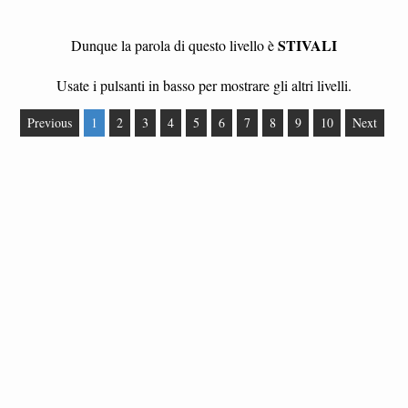
STIVALI
Dunque la parola di questo livello è
Usate i pulsanti in basso per mostrare gli altri livelli.
Previous
1
2
3
4
5
6
7
8
9
10
Next