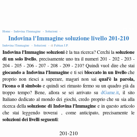
EDIT
Home -
Indovina l'Immagine -
Soluzioni -
Indovina l'Immagine soluzione livello 201-210
Indovina l'Immagine -
Soluzioni -
di
Fabian J.P
.
Indovina l'Immagine soluzioni
soluzione
è la tua ricerca? Cerchi la
di un solo livello
, precisamente uno tra il numeri 201 - 202 - 203 -
204 - 205 - 206 - 207 - 208 - 209 - 210? Quindi vuol dire che stai
giocando a Indovina l'Immagine
bloccato in un livello
e ti sei
che
qual'è la parola,
proprio non riesci a superare, magari non sai
l'icona o il simbolo
e quindi sei rimasto fermo su un quadro già da
troppo tempo? Bene, allora se sei arrivato su
dGame.it
, il sito
Italiano dedicato al mondo dei giochi, credo proprio che su sia alla
soluzione di Indovina l'Immagine
ricerca della
e in questo articolo
che stai leggendo troverai , come anticipato, precisamente le
soluzioni dei livelli seguenti
:
201-210