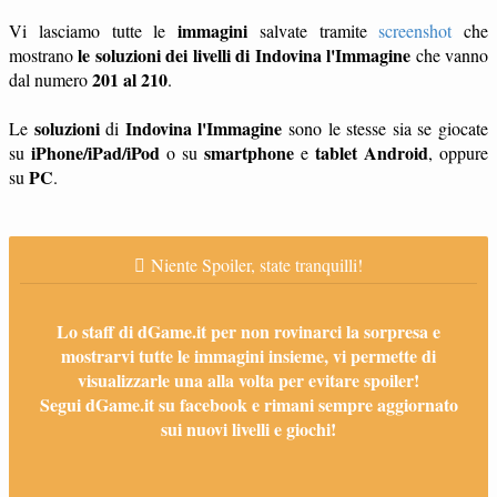
immagini
Vi lasciamo tutte le
salvate tramite
screenshot
che
le soluzioni dei livelli di Indovina l'Immagine
mostrano
che vanno
201 al 210
dal numero
.
soluzioni
Indovina l'Immagine
Le
di
sono le stesse sia se giocate
iPhone/iPad/iPod
smartphone
tablet
Android
su
o su
e
, oppure
PC
su
.
Niente Spoiler, state tranquilli!
Lo staff di dGame.it per non rovinarci la sorpresa e
mostrarvi tutte le immagini insieme, vi permette di
visualizzarle una alla volta per evitare spoiler!
Segui dGame.it su facebook e rimani sempre aggiornato
sui nuovi livelli e giochi!