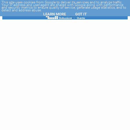
-->
This site uses cookies from Google to deliver its services and to analyze traffic.
Your IP address and user-agent are shared with Google along with performance
and security metrics to ensure quality of service, generate usage statistics, and to
detect and address abuse.
LEARN MORE
GOT IT