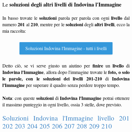
soluzioni degli altri livelli di Indovina l'Immagine
Le
soluzioni
livello
In basso trovate le
parola per parola con ogni
dal
201
210
soluzioni
altri livelli
numero
al
, mentre per le
degli
, ecco la
mia raccolta:
Soluzioni Indovina l'Immagine - tutti i livelli
finire
livello
Detto ciò, se vi serve giusto un aiutino per
un
di
Indovina l'Immagine
foto, o solo
, allora dopo l'immagine trovate le
le parole, con le soluzioni dei livelli 201-210
Indovina
di
l'Immagine
per superare il quadro senza perdere troppo tempo.
Nota
soluzioni
Indovina l'Immagine
: con queste
di
potrai ottenere
il massimo punteggio in ogni livello, ossia 3 stelle, dove previsto.
Soluzioni Indovina l'Immagine livello 201
202 203 204 205 206 207 208 209 210