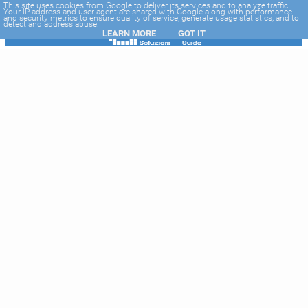
-->
This site uses cookies from Google to deliver its services and to analyze traffic.
Your IP address and user-agent are shared with Google along with performance
and security metrics to ensure quality of service, generate usage statistics, and to
detect and address abuse.
LEARN MORE
GOT IT