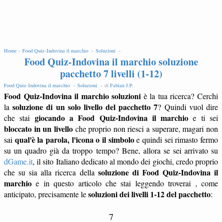
EDIT
Home -
Food Quiz-Indovina il marchio -
Soluzioni -
Food Quiz-Indovina il marchio soluzione
pacchetto 7 livelli (1-12)
Food Quiz-Indovina il marchio -
Soluzioni -
di
Fabian J.P
.
Food Quiz-Indovina il marchio soluzioni
è la tua ricerca? Cerchi
soluzione di un solo livello del pacchetto 7
la
? Quindi vuol dire
giocando a Food Quiz-Indovina il marchio
che stai
e ti sei
bloccato in un livello
che proprio non riesci a superare, magari non
qual'è la parola, l'icona o il simbolo
sai
e quindi sei rimasto fermo
su un quadro già da troppo tempo? Bene, allora se sei arrivato su
dGame.it
, il sito Italiano dedicato al mondo dei giochi, credo proprio
soluzione di Food Quiz-Indovina il
che su sia alla ricerca della
marchio
e in questo articolo che stai leggendo troverai , come
soluzioni dei livelli 1-12 del pacchetto
anticipato, precisamente le
:
7