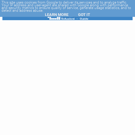
-->
This site uses cookies from Google to deliver its services and to analyze traffic.
Your IP address and user-agent are shared with Google along with performance
and security metrics to ensure quality of service, generate usage statistics, and to
detect and address abuse.
LEARN MORE
GOT IT