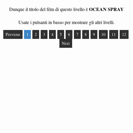
OCEAN SPRAY
Dunque il titolo del film di questo livello è
Usate i pulsanti in basso per mostrare gli altri livelli.
Previous
1
2
3
4
5
6
7
8
9
10
11
12
Next