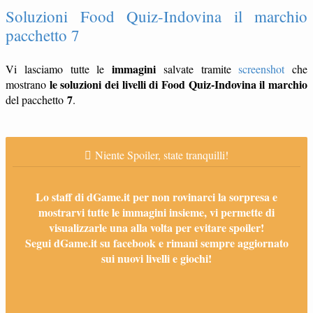
Soluzioni Food Quiz-Indovina il marchio
pacchetto 7
immagini
Vi lasciamo tutte le
salvate tramite
screenshot
che
le soluzioni dei livelli di Food Quiz-Indovina il marchio
mostrano
7
del pacchetto
.
Niente Spoiler, state tranquilli!
Lo staff di dGame.it per non rovinarci la sorpresa e
mostrarvi tutte le immagini insieme, vi permette di
visualizzarle una alla volta per evitare spoiler!
Segui dGame.it su facebook e rimani sempre aggiornato
sui nuovi livelli e giochi!