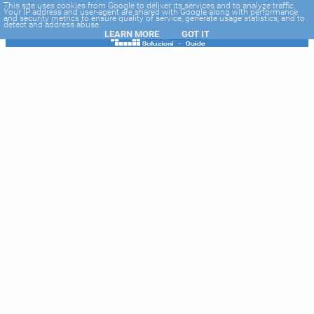
-->
This site uses cookies from Google to deliver its services and to analyze traffic.
Your IP address and user-agent are shared with Google along with performance
and security metrics to ensure quality of service, generate usage statistics, and to
detect and address abuse.
LEARN MORE
GOT IT