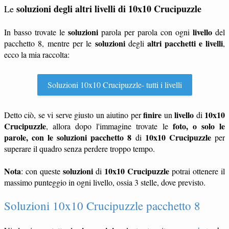
soluzioni degli altri livelli di 10x10 Crucipuzzle
Le
soluzioni
livello
In basso trovate le
parola per parola con ogni
del
soluzioni
altri pacchetti e livelli
pacchetto 8, mentre per le
degli
,
ecco la mia raccolta:
Soluzioni 10x10 Crucipuzzle- tutti i livelli
finire
livello
10x10
Detto ciò, se vi serve giusto un aiutino per
un
di
Crucipuzzle
foto, o solo le
, allora dopo l'immagine trovate le
parole, con le soluzioni pacchetto 8
10x10 Crucipuzzle
di
per
superare il quadro senza perdere troppo tempo.
Nota
soluzioni
10x10 Crucipuzzle
: con queste
di
potrai ottenere il
massimo punteggio in ogni livello, ossia 3 stelle, dove previsto.
Soluzioni 10x10 Crucipuzzle pacchetto 8