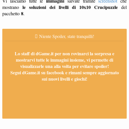
immagini
Vi lasciamo tutte le
salvate tramite
screenshot
che
le soluzioni dei livelli di 10x10 Crucipuzzle
mostrano
del
8
pacchetto
.
Niente Spoiler, state tranquilli!
Lo staff di dGame.it per non rovinarci la sorpresa e
mostrarvi tutte le immagini insieme, vi permette di
visualizzarle una alla volta per evitare spoiler!
Segui dGame.it su facebook e rimani sempre aggiornato
sui nuovi livelli e giochi!