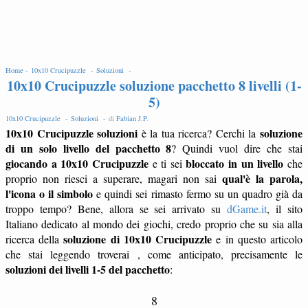
EDIT
Home -
10x10 Crucipuzzle -
Soluzioni -
10x10 Crucipuzzle soluzione pacchetto 8 livelli (1-
5)
10x10 Crucipuzzle -
Soluzioni -
di
Fabian J.P
.
10x10 Crucipuzzle soluzioni
soluzione
è la tua ricerca? Cerchi la
di un solo livello del pacchetto 8
? Quindi vuol dire che stai
giocando a 10x10 Crucipuzzle
bloccato in un livello
e ti sei
che
qual'è la parola,
proprio non riesci a superare, magari non sai
l'icona o il simbolo
e quindi sei rimasto fermo su un quadro già da
troppo tempo? Bene, allora se sei arrivato su
dGame.it
, il sito
Italiano dedicato al mondo dei giochi, credo proprio che su sia alla
soluzione di 10x10 Crucipuzzle
ricerca della
e in questo articolo
che stai leggendo troverai , come anticipato, precisamente le
soluzioni dei livelli 1-5 del pacchetto
:
8