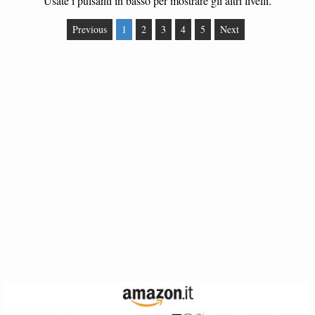
Usate i pulsanti in basso per mostrare gli altri livelli.
Previous
1
2
3
4
5
Next