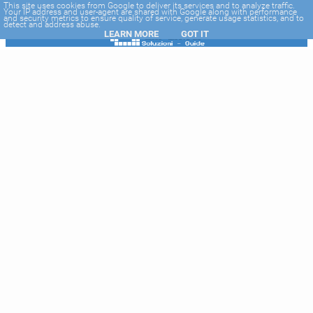
-->
This site uses cookies from Google to deliver its services and to analyze traffic.
Your IP address and user-agent are shared with Google along with performance
and security metrics to ensure quality of service, generate usage statistics, and to
detect and address abuse.
LEARN MORE
GOT IT