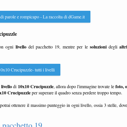
 di parole e rompicapo - La raccolta di dGame.it
ucipuzzle
livello
soluzioni
altr
con ogni
del pacchetto 19, mentre per le
degli
0x10 Crucipuzzle- tutti i livelli
livello
10x10 Crucipuzzle
foto, 
n
di
, allora dopo l'immagine trovate le
x10 Crucipuzzle
per superare il quadro senza perdere troppo tempo.
potrai ottenere il massimo punteggio in ogni livello, ossia 3 stelle, dov
 pacchetto 19