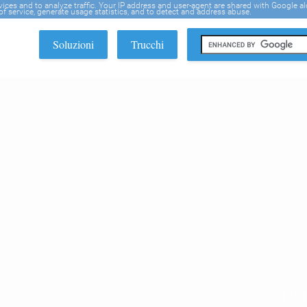
rvices and to analyze traffic. Your IP address and user-agent are shared with Google a
f service, generate usage statistics, and to detect and address abuse.
Soluzioni
Trucchi
EDI