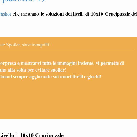
le soluzioni dei livelli di 10x10 Crucipuzzle
enshot
che mostrano
de
te Spoiler, state tranquilli!
sorpresa e mostrarvi tutte le immagini insieme, vi permette di
una alla volta per evitare spoiler!
mani sempre aggiornato sui nuovi livelli e giochi!
Livello 1 10x10 Crucipuzzle