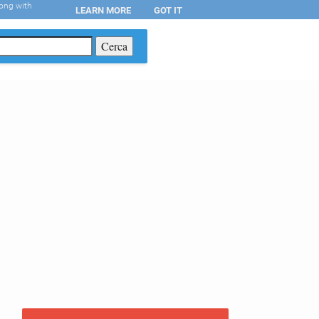
long with
LEARN MORE
GOT IT
T