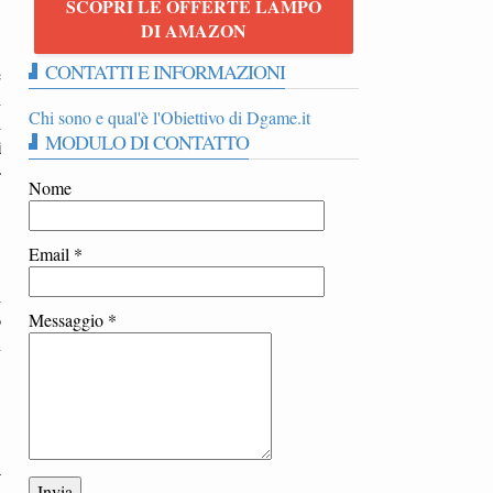
SCOPRI LE OFFERTE LAMPO
DI AMAZON
CONTATTI E INFORMAZIONI
e
i
Chi sono e qual'è l'Obiettivo di Dgame.it
i
MODULO DI CONTATTO
i
-
Nome
Email
*
i
o
Messaggio
*
n
a