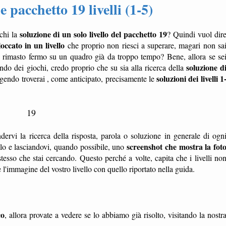
 pacchetto 19 livelli (1-5)
soluzione di un solo livello del pacchetto 19
chi la
? Quindi vuol dir
loccato in un livello
che proprio non riesci a superare, magari non sa
 rimasto fermo su un quadro già da troppo tempo? Bene, allora se se
soluzione d
mondo dei giochi, credo proprio che su sia alla ricerca della
soluzioni dei livelli 1
ggendo troverai , come anticipato, precisamente le
19
dervi la ricerca della risposta, parola o soluzione in generale di ogn
screenshot che mostra la fot
ello e lasciandovi, quando possibile, uno
tesso che stai cercando. Questo perché a volte, capita che i livelli no
'immagine del vostro livello con quello riportato nella guida.
co
, allora provate a vedere se lo abbiamo già risolto, visitando la nostr