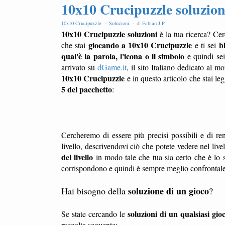
10x10 Crucipuzzle soluzione
10x10 Crucipuzzle -
Soluzioni -
di
Fabian J.P
.
10x10 Crucipuzzle soluzioni
è la tua ricerca? Cer
giocando a 10x10 Crucipuzzle
b
che stai
e ti sei
qual'è la parola, l'icona o il simbolo
e quindi sei
arrivato su
dGame.it
, il sito Italiano dedicato al 
10x10 Crucipuzzle
e in questo articolo che stai le
5 del pacchetto
:
Cercheremo di essere più precisi possibili e di ren
livello, descrivendovi ciò che potete vedere nel liv
del livello
in modo tale che tua sia certo che è lo s
corrispondono e quindi è sempre meglio confrontale l
soluzione di un gioco
Hai bisogno della
?
soluzioni di un qualsiasi gio
Se state cercando le
raccolta seguente: