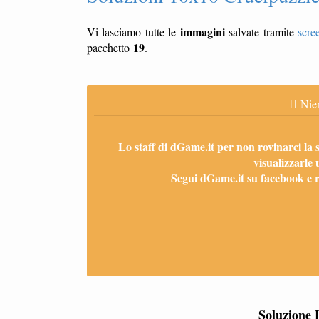
immagini
Vi lasciamo tutte le
salvate tramite
scre
19
pacchetto
.
Nien
Lo staff di dGame.it per non rovinarci la 
visualizzarle 
Segui dGame.it su facebook e ri
Soluzione 