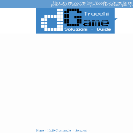
-->
This site uses cookies from Google to deliver its se
performance and security metrics to ensure quality o
Home -
10x10 Crucipuzzle -
Soluzioni -