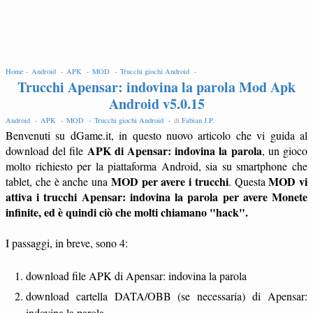
EDIT
Home -
Android -
APK -
MOD -
Trucchi giochi Android -
Trucchi Apensar: indovina la parola Mod Apk
Android v5.0.15
Android -
APK -
MOD -
Trucchi giochi Android -
di
Fabian J.P
.
Benvenuti su dGame.it, in questo nuovo articolo che vi guida al
APK di Apensar: indovina la parola
download del file
, un gioco
molto richiesto per la piattaforma Android, sia su smartphone che
MOD per avere i trucchi
MOD vi
tablet, che è anche una
. Questa
attiva i trucchi Apensar: indovina la parola per avere Monete
infinite, ed è quindi ciò che molti chiamano "hack".
I passaggi, in breve, sono 4:
download file APK di Apensar: indovina la parola
download cartella DATA/OBB (se necessaria) di Apensar:
indovina la parola