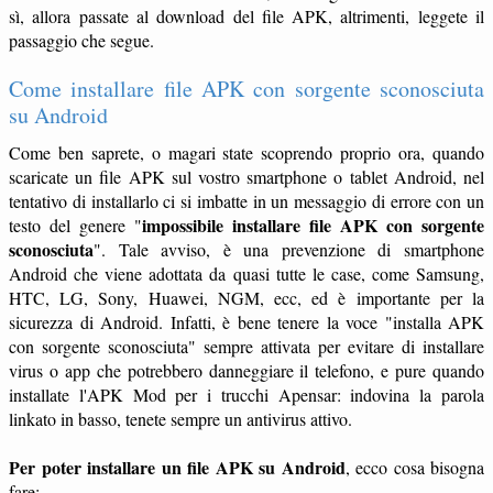
sì, allora passate al download del file APK, altrimenti, leggete il
passaggio che segue.
Come installare file APK con sorgente sconosciuta
su Android
Come ben saprete, o magari state scoprendo proprio ora, quando
scaricate un file APK sul vostro smartphone o tablet Android, nel
tentativo di installarlo ci si imbatte in un messaggio di errore con un
impossibile installare file APK con sorgente
testo del genere "
sconosciuta
". Tale avviso, è una prevenzione di smartphone
Android che viene adottata da quasi tutte le case, come Samsung,
HTC, LG, Sony, Huawei, NGM, ecc, ed è importante per la
sicurezza di Android. Infatti, è bene tenere la voce "installa APK
con sorgente sconosciuta" sempre attivata per evitare di installare
virus o app che potrebbero danneggiare il telefono, e pure quando
installate l'APK Mod per i trucchi Apensar: indovina la parola
linkato in basso, tenete sempre un antivirus attivo.
Per poter installare un file APK su Android
, ecco cosa bisogna
fare: