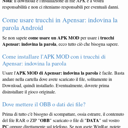
Nota
: il download e l'installazione di file APK è a vostra
responsabilità e non ci riteniamo responsabili per eventuali danni.
Come usare trucchi in Apensar: indovina la
parola Android
come usare un APK MOD
trucchi
Se non sapete
per usare i
Apensar: indovina la parola
, ecco tutto ciò che bisogna sapere.
Come installare l'APK MOD con i trucchi di
Apensar: indovina la parola
APK MOD di Apensar: indovina la parola
Usare l'
è facile. Basta
andare nella cartella dove avete scaricato il file, solitamente in
Download, quindi installarlo. Eventualmente, dovrete prima
disinstallare il gioco originale.
Dove mettere il OBB o dati dei file?
Prima di tutto c'è bisogno di scompattare, ossia estrarre, il contenuto
OBB
DATA
del file RAR o ZIP "
" scaricato o file di "
" sul vostro
PC
oppure direttamente sul telefono. Se non avete WinRar, potete