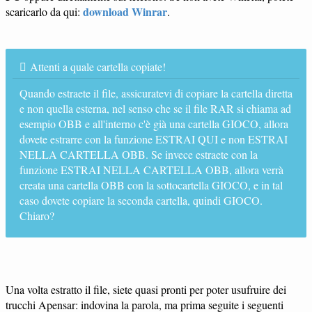
download Winrar
scaricarlo da qui:
.
Attenti a quale cartella copiate!
Quando estraete il file, assicuratevi di copiare la cartella diretta
e non quella esterna, nel senso che se il file RAR si chiama ad
esempio OBB e all'interno c'è già una cartella GIOCO, allora
dovete estrarre con la funzione ESTRAI QUI e non ESTRAI
NELLA CARTELLA OBB. Se invece estraete con la
funzione ESTRAI NELLA CARTELLA OBB, allora verrà
creata una cartella OBB con la sottocartella GIOCO, e in tal
caso dovete copiare la seconda cartella, quindi GIOCO.
Chiaro?
Una volta estratto il file, siete quasi pronti per poter usufruire dei
trucchi Apensar: indovina la parola, ma prima seguite i seguenti