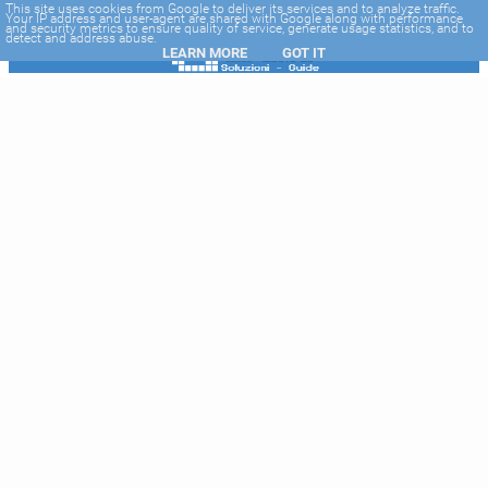
-->
This site uses cookies from Google to deliver its services and to analyze traffic.
Your IP address and user-agent are shared with Google along with performance
and security metrics to ensure quality of service, generate usage statistics, and to
detect and address abuse.
LEARN MORE
GOT IT