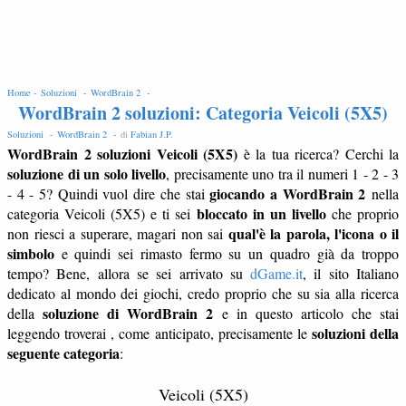
EDIT
Home -
Soluzioni -
WordBrain 2 -
WordBrain 2 soluzioni: Categoria Veicoli (5X5)
Soluzioni -
WordBrain 2 -
di
Fabian J.P
.
WordBrain 2 soluzioni Veicoli (5X5)
è la tua ricerca? Cerchi la
soluzione di un solo livello
, precisamente uno tra il numeri 1 - 2 - 3
giocando a WordBrain 2
- 4 - 5? Quindi vuol dire che stai
nella
bloccato in un livello
categoria Veicoli (5X5) e ti sei
che proprio
qual'è la parola, l'icona o il
non riesci a superare, magari non sai
simbolo
e quindi sei rimasto fermo su un quadro già da troppo
tempo? Bene, allora se sei arrivato su
dGame.it
, il sito Italiano
dedicato al mondo dei giochi, credo proprio che su sia alla ricerca
soluzione di WordBrain 2
della
e in questo articolo che stai
soluzioni della
leggendo troverai , come anticipato, precisamente le
seguente categoria
:
Veicoli (5X5)