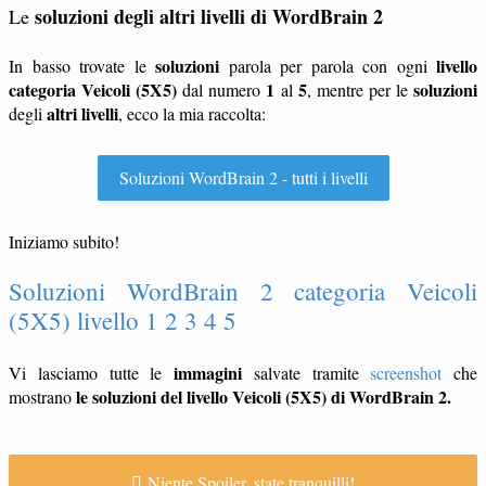
soluzioni degli altri livelli di WordBrain 2
Le
soluzioni
livello
In basso trovate le
parola per parola con ogni
categoria Veicoli (5X5)
1
5
soluzioni
dal numero
al
, mentre per le
altri livelli
degli
, ecco la mia raccolta:
Soluzioni WordBrain 2 - tutti i livelli
Iniziamo subito!
Soluzioni WordBrain 2 categoria Veicoli
(5X5) livello 1 2 3 4 5
immagini
Vi lasciamo tutte le
salvate tramite
screenshot
che
le soluzioni del livello Veicoli (5X5) di WordBrain 2.
mostrano
Niente Spoiler, state tranquilli!