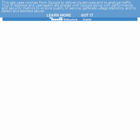
-->
This site uses cookies from Google to deliver its services and to analyze traffic.
Your IP address and user-agent are shared with Google along with performance
and security metrics to ensure quality of service, generate usage statistics, and to
detect and address abuse.
LEARN MORE
GOT IT