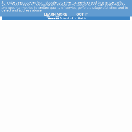
-->
This site uses cookies from Google to deliver its services and to analyze traffic.
Your IP address and user-agent are shared with Google along with performance
and security metrics to ensure quality of service, generate usage statistics, and to
detect and address abuse.
LEARN MORE
GOT IT