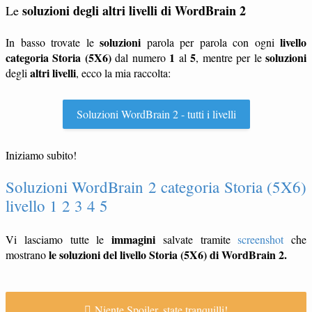
soluzioni degli altri livelli di WordBrain 2
Le
soluzioni
livello
In basso trovate le
parola per parola con ogni
categoria Storia (5X6)
1
5
soluzioni
dal numero
al
, mentre per le
altri livelli
degli
, ecco la mia raccolta:
Soluzioni WordBrain 2 - tutti i livelli
Iniziamo subito!
Soluzioni WordBrain 2 categoria Storia (5X6)
livello 1 2 3 4 5
immagini
Vi lasciamo tutte le
salvate tramite
screenshot
che
le soluzioni del livello Storia (5X6) di WordBrain 2.
mostrano
Niente Spoiler, state tranquilli!