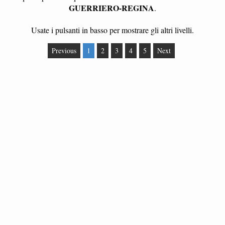
GUERRIERO-REGINA
.
Usate i pulsanti in basso per mostrare gli altri livelli.
Previous
1
2
3
4
5
Next