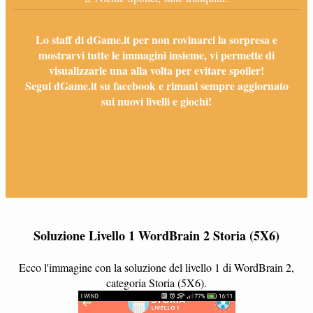
Lo staff di dGame.it per non rovinarci la sorpresa e
mostrarvi tutte le immagini insieme, vi permette di
visualizzarle una alla volta per evitare spoiler!
Segui dGame.it su facebook e rimani sempre aggiornato
sui nuovi livelli e giochi!
Soluzione Livello 1 WordBrain 2 Storia (5X6)
Ecco l'immagine con la soluzione del livello 1 di WordBrain 2,
categoria Storia (5X6).