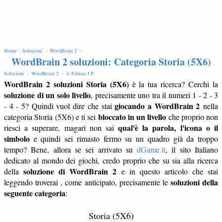
EDIT
Home -
Soluzioni -
WordBrain 2 -
WordBrain 2 soluzioni: Categoria Storia (5X6)
Soluzioni -
WordBrain 2 -
di
Fabian J.P
.
WordBrain 2 soluzioni Storia (5X6)
è la tua ricerca? Cerchi la
soluzione di un solo livello
, precisamente uno tra il numeri 1 - 2 - 3
giocando a WordBrain 2
- 4 - 5? Quindi vuol dire che stai
nella
bloccato in un livello
categoria Storia (5X6) e ti sei
che proprio non
qual'è la parola, l'icona o il
riesci a superare, magari non sai
simbolo
e quindi sei rimasto fermo su un quadro già da troppo
tempo? Bene, allora se sei arrivato su
dGame.it
, il sito Italiano
dedicato al mondo dei giochi, credo proprio che su sia alla ricerca
soluzione di WordBrain 2
della
e in questo articolo che stai
soluzioni della
leggendo troverai , come anticipato, precisamente le
seguente categoria
:
Storia (5X6)