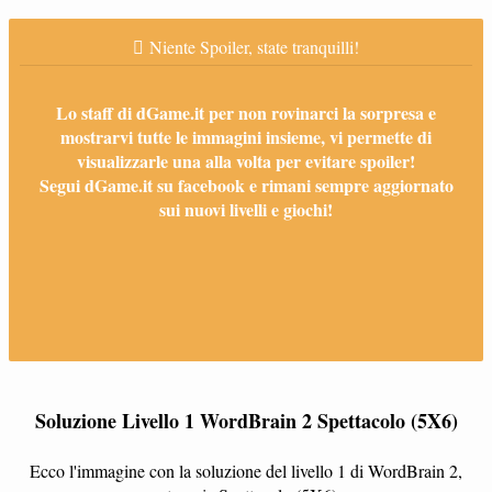
Niente Spoiler, state tranquilli!
Lo staff di dGame.it per non rovinarci la sorpresa e
mostrarvi tutte le immagini insieme, vi permette di
visualizzarle una alla volta per evitare spoiler!
Segui dGame.it su facebook e rimani sempre aggiornato
sui nuovi livelli e giochi!
Soluzione Livello 1 WordBrain 2 Spettacolo (5X6)
Ecco l'immagine con la soluzione del livello 1 di WordBrain 2,