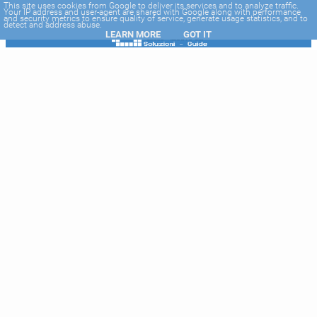
-->
This site uses cookies from Google to deliver its services and to analyze traffic.
Your IP address and user-agent are shared with Google along with performance
and security metrics to ensure quality of service, generate usage statistics, and to
detect and address abuse.
LEARN MORE
GOT IT