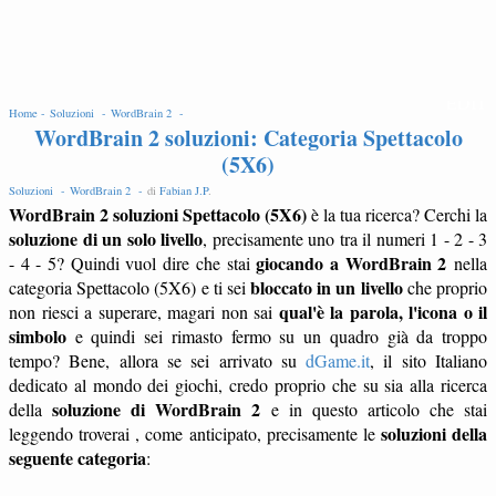
EDIT
Home -
Soluzioni -
WordBrain 2 -
WordBrain 2 soluzioni: Categoria Spettacolo
(5X6)
Soluzioni -
WordBrain 2 -
di
Fabian J.P
.
WordBrain 2 soluzioni Spettacolo (5X6)
è la tua ricerca? Cerchi la
soluzione di un solo livello
, precisamente uno tra il numeri 1 - 2 - 3
giocando a WordBrain 2
- 4 - 5? Quindi vuol dire che stai
nella
bloccato in un livello
categoria Spettacolo (5X6) e ti sei
che proprio
qual'è la parola, l'icona o il
non riesci a superare, magari non sai
simbolo
e quindi sei rimasto fermo su un quadro già da troppo
tempo? Bene, allora se sei arrivato su
dGame.it
, il sito Italiano
dedicato al mondo dei giochi, credo proprio che su sia alla ricerca
soluzione di WordBrain 2
della
e in questo articolo che stai
soluzioni della
leggendo troverai , come anticipato, precisamente le
seguente categoria
: