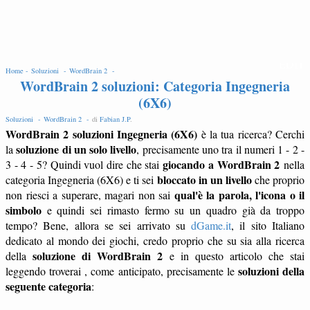
EDIT
Home -
Soluzioni -
WordBrain 2 -
WordBrain 2 soluzioni: Categoria Ingegneria
(6X6)
Soluzioni -
WordBrain 2 -
di
Fabian J.P
.
WordBrain 2 soluzioni Ingegneria (6X6)
è la tua ricerca? Cerchi
soluzione di un solo livello
la
, precisamente uno tra il numeri 1 - 2 -
giocando a WordBrain 2
3 - 4 - 5? Quindi vuol dire che stai
nella
bloccato in un livello
categoria Ingegneria (6X6) e ti sei
che proprio
qual'è la parola, l'icona o il
non riesci a superare, magari non sai
simbolo
e quindi sei rimasto fermo su un quadro già da troppo
tempo? Bene, allora se sei arrivato su
dGame.it
, il sito Italiano
dedicato al mondo dei giochi, credo proprio che su sia alla ricerca
soluzione di WordBrain 2
della
e in questo articolo che stai
soluzioni della
leggendo troverai , come anticipato, precisamente le
seguente categoria
: