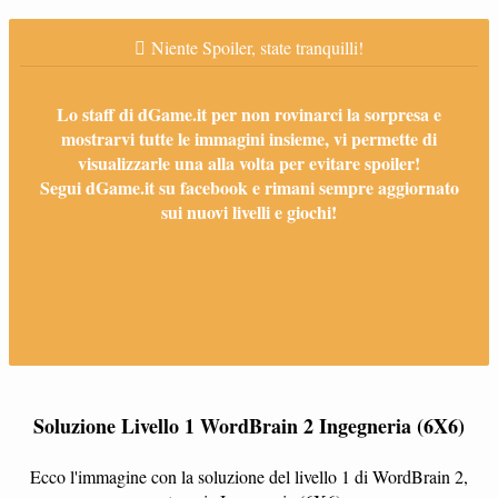
Niente Spoiler, state tranquilli!
Lo staff di dGame.it per non rovinarci la sorpresa e
mostrarvi tutte le immagini insieme, vi permette di
visualizzarle una alla volta per evitare spoiler!
Segui dGame.it su facebook e rimani sempre aggiornato
sui nuovi livelli e giochi!
Soluzione Livello 1 WordBrain 2 Ingegneria (6X6)
Ecco l'immagine con la soluzione del livello 1 di WordBrain 2,