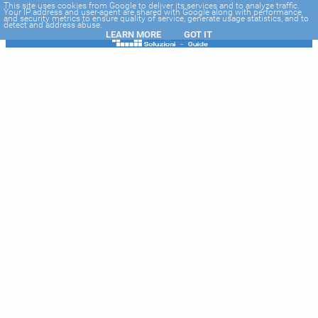
-->
This site uses cookies from Google to deliver its services and to analyze traffic.
Your IP address and user-agent are shared with Google along with performance
and security metrics to ensure quality of service, generate usage statistics, and to
detect and address abuse.
LEARN MORE
GOT IT