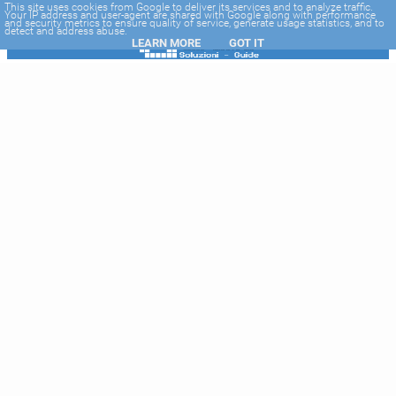
-->
This site uses cookies from Google to deliver its services and to analyze traffic.
Your IP address and user-agent are shared with Google along with performance
and security metrics to ensure quality of service, generate usage statistics, and to
detect and address abuse.
LEARN MORE
GOT IT