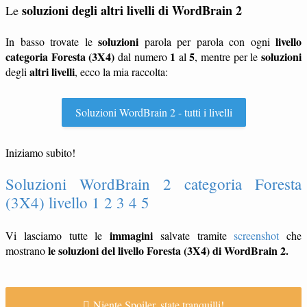
soluzioni degli altri livelli di WordBrain 2
Le
soluzioni
livello
In basso trovate le
parola per parola con ogni
categoria Foresta (3X4)
1
5
soluzioni
dal numero
al
, mentre per le
altri livelli
degli
, ecco la mia raccolta:
Soluzioni WordBrain 2 - tutti i livelli
Iniziamo subito!
Soluzioni WordBrain 2 categoria Foresta
(3X4) livello 1 2 3 4 5
immagini
Vi lasciamo tutte le
salvate tramite
screenshot
che
le soluzioni del livello Foresta (3X4) di WordBrain 2.
mostrano
Niente Spoiler, state tranquilli!