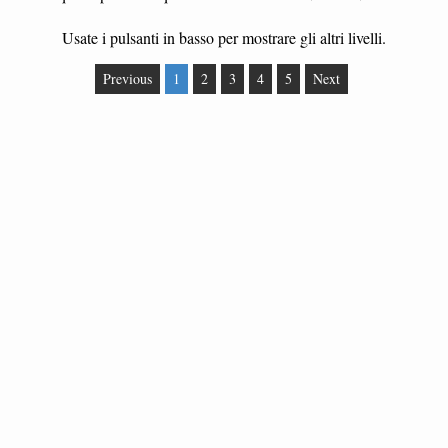
Usate i pulsanti in basso per mostrare gli altri livelli.
Previous
1
2
3
4
5
Next