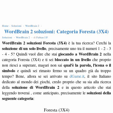
EDIT
Home -
Soluzioni -
WordBrain 2 -
WordBrain 2 soluzioni: Categoria Foresta (3X4)
Soluzioni -
WordBrain 2 -
di
Fabian J.P
.
WordBrain 2 soluzioni Foresta (3X4)
è la tua ricerca? Cerchi la
soluzione di un solo livello
, precisamente uno tra il numeri 1 - 2 - 3
giocando a WordBrain 2
- 4 - 5? Quindi vuol dire che stai
nella
bloccato in un livello
categoria Foresta (3X4) e ti sei
che proprio
qual'è la parola, l'icona o il
non riesci a superare, magari non sai
simbolo
e quindi sei rimasto fermo su un quadro già da troppo
tempo? Bene, allora se sei arrivato su
dGame.it
, il sito Italiano
dedicato al mondo dei giochi, credo proprio che su sia alla ricerca
soluzione di WordBrain 2
della
e in questo articolo che stai
soluzioni della
leggendo troverai , come anticipato, precisamente le
seguente categoria
:
Foresta (3X4)