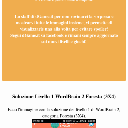
Lo staff di dGame.it per non rovinarci la sorpresa e
mostrarvi tutte le immagini insieme, vi permette di
visualizzarle una alla volta per evitare spoiler!
Segui dGame.it su facebook e rimani sempre aggiornato
sui nuovi livelli e giochi!
Soluzione Livello 1 WordBrain 2 Foresta (3X4)
Ecco l'immagine con la soluzione del livello 1 di WordBrain 2,
categoria Foresta (3X4).