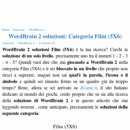
EDIT
Home -
Soluzioni -
WordBrain 2 -
WordBrain 2 soluzioni: Categoria Film (5X6)
Soluzioni -
WordBrain 2 -
di
Fabian J.P
.
WordBrain 2 soluzioni Film (5X6)
è la tua ricerca? Cerchi la
soluzione di un solo livello
, precisamente uno tra il numeri 1 - 2 - 3
giocando a WordBrain 2
- 4 - 5? Quindi vuol dire che stai
nella
bloccato in un livello
categoria Film (5X6) e ti sei
che proprio non
qual'è la parola, l'icona o il
riesci a superare, magari non sai
simbolo
e quindi sei rimasto fermo su un quadro già da troppo
tempo? Bene, allora se sei arrivato su
dGame.it
, il sito Italiano
dedicato al mondo dei giochi, credo proprio che su sia alla ricerca
soluzione di WordBrain 2
della
e in questo articolo che stai
soluzioni della
leggendo troverai , come anticipato, precisamente le
seguente categoria
:
Film (5X6)