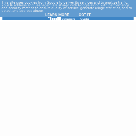
-->
This site uses cookies from Google to deliver its services and to analyze traffic.
Your IP address and user-agent are shared with Google along with performance
and security metrics to ensure quality of service, generate usage statistics, and to
detect and address abuse.
LEARN MORE
GOT IT