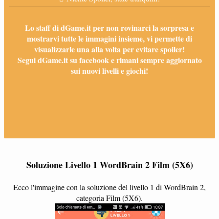
Lo staff di dGame.it per non rovinarci la sorpresa e
mostrarvi tutte le immagini insieme, vi permette di
visualizzarle una alla volta per evitare spoiler!
Segui dGame.it su facebook e rimani sempre aggiornato
sui nuovi livelli e giochi!
Soluzione Livello 1 WordBrain 2 Film (5X6)
Ecco l'immagine con la soluzione del livello 1 di WordBrain 2,
categoria Film (5X6).