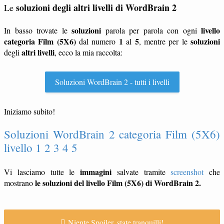
soluzioni degli altri livelli di WordBrain 2
Le
soluzioni
livello
In basso trovate le
parola per parola con ogni
categoria Film (5X6)
1
5
soluzioni
dal numero
al
, mentre per le
altri livelli
degli
, ecco la mia raccolta:
Soluzioni WordBrain 2 - tutti i livelli
Iniziamo subito!
Soluzioni WordBrain 2 categoria Film (5X6)
livello 1 2 3 4 5
immagini
Vi lasciamo tutte le
salvate tramite
screenshot
che
le soluzioni del livello Film (5X6) di WordBrain 2.
mostrano
Niente Spoiler, state tranquilli!