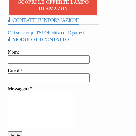
SCOPRI LE OFFERTE LAMPO
7
DI AMAZON
CONTATTI E INFORMAZIONI
l
Chi sono e qual'è l'Obiettivo di Dgame.it
e
MODULO DI CONTATTO
i
l
Nome
o
Email
*
Messaggio
*
i
o
n