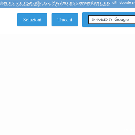
rvices and to analyze traffic. Your IP address and user-agent are shared with Google a
f service, generate usage statistics, and to detect and address abuse.
Soluzioni
Trucchi
EDI