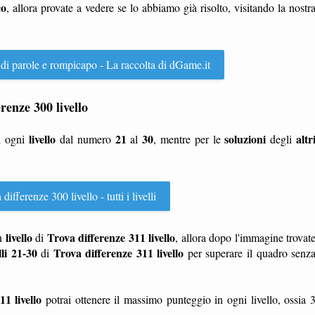
co
, allora provate a vedere se lo abbiamo già risolto, visitando la nostr
 di parole e rompicapo - La raccolta di dGame.it
erenze 300 livello
livello
21
30
soluzioni
altr
n ogni
dal numero
al
, mentre per le
degli
ifferenze 300 livello - tutti i livelli
livello
Trova differenze 311 livello
n
di
, allora dopo l'immagine trovat
lli 21-30
Trova differenze 311 livello
di
per superare il quadro senz
1 livello
potrai ottenere il massimo punteggio in ogni livello, ossia 