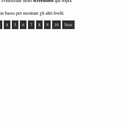
screenshot
e evidenziate nello
qui sopra.
in basso per mostrare gli altri livelli.
4
5
6
7
8
9
10
Next