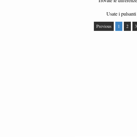
Trovate le differenz
Usate i pulsanti 
Previous
1
2
3