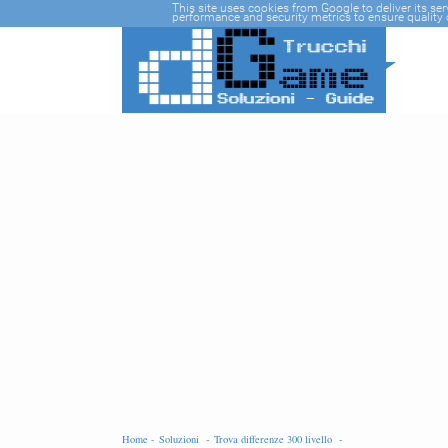
-->
This site uses cookies from Google to deliver its se
performance and security metrics to ensure quality o
Home -
Soluzioni -
Trova differenze 300 livello -