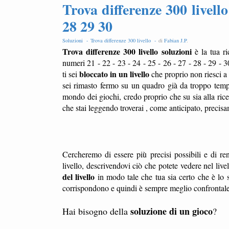
Trova differenze 300 livello
28 29 30
Soluzioni -
Trova differenze 300 livello -
di
Fabian J.P
.
Trova differenze 300 livello soluzioni
è la tua r
numeri 21 - 22 - 23 - 24 - 25 - 26 - 27 - 28 - 29 - 
bloccato in un livello
ti sei
che proprio non riesci a
sei rimasto fermo su un quadro già da troppo temp
mondo dei giochi, credo proprio che su sia alla ric
che stai leggendo troverai , come anticipato, precis
Cercheremo di essere più precisi possibili e di ren
livello, descrivendovi ciò che potete vedere nel liv
del livello
in modo tale che tua sia certo che è lo s
corrispondono e quindi è sempre meglio confrontale l
soluzione di un gioco
Hai bisogno della
?