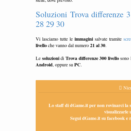
Soluzioni Trova differenze 3
28 29 30
immagini
Vi lasciamo tutte le
salvate tramite
scr
livello
21 al 30
che vanno dal numero
.
soluzioni
Trova differenze 300 livello
Le
di
sono l
Android
PC
, oppure su
.
Nien
Lo staff di dGame.it per non rovinarci la 
visualizzarle 
Segui dGame.it su facebook e ri