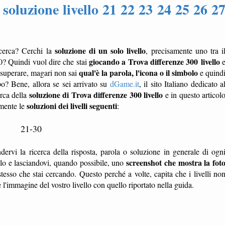
 soluzione livello 21 22 23 24 25 26 2
soluzione di un solo livello
icerca? Cerchi la
, precisamente uno tra i
giocando a Trova differenze 300
livello
30? Quindi vuol dire che stai
qual'è la parola, l'icona o il simbolo
 superare, magari non sai
e quind
o? Bene, allora se sei arrivato su
dGame.it
, il sito Italiano dedicato a
soluzione di Trova differenze 300 livello
erca della
e in questo articol
soluzioni dei livelli seguenti
amente le
:
21-30
dervi la ricerca della risposta, parola o soluzione in generale di ogn
screenshot che mostra la fot
ello e lasciandovi, quando possibile, uno
tesso che stai cercando. Questo perché a volte, capita che i livelli no
'immagine del vostro livello con quello riportato nella guida.