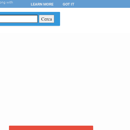
long with
LEARN MORE
GOT IT
T