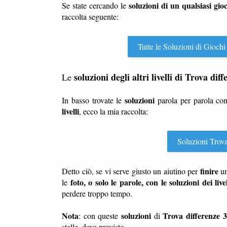
soluzioni di un qualsiasi gio
Se state cercando le
raccolta seguente:
Tutte le Soluzioni di Giochi
soluzioni degli altri livelli di Trova diff
Le
soluzioni
In basso trovate le
parola per parola co
livelli
, ecco la mia raccolta:
Soluzioni Trova d
finire
Detto ciò, se vi serve giusto un aiutino per
u
foto, o solo le parole, con le soluzioni dei live
le
perdere troppo tempo.
Nota
soluzioni
Trova differenze 31
: con queste
di
stelle, dove previsto.