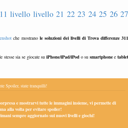
11 livello livello 21 22 23 24 25 26 2
le soluzioni dei livelli di Trova differenze 31
eenshot
che mostrano
iPhone/iPad/iPod
smartphone
table
e stesse sia se giocate su
o su
e
te Spoiler, state tranquilli!
sorpresa e mostrarvi tutte le immagini insieme, vi permette di
una alla volta per evitare spoiler!
mani sempre aggiornato sui nuovi livelli e giochi!