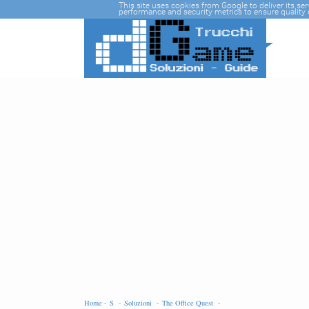
-->
This site uses cookies from Google to deliver its se
performance and security metrics to ensure quality o
Home -
S -
Soluzioni -
The Office Quest -