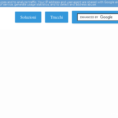
rvices and to analyze traffic. Your IP address and user-agent are shared with Google a
f service, generate usage statistics, and to detect and address abuse.
Soluzioni
Trucchi
EDI