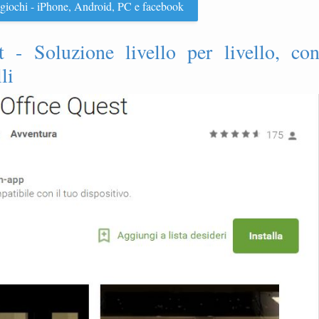
 i giochi - iPhone, Android, PC e facebook
 - Soluzione livello per livello, co
li