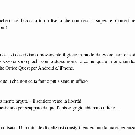
che tu sei bloccato in un livello che non riesci a superare. Come far
oni!
uest, vi descriviamo brevemente il gioco in modo da essere certi che s
to spesso ci sono giochi con lo stesso nome, o comunque un nome simile
 The Office Quest per Android e/ iPhone.
quelli che non ce la fanno più a stare in ufficio
 mente arguta = il sentiero verso la libertà!
isposizione per scappare da quell’abisso grigio chiamato ufficio …
na risata? Una miriade di deliziosi consigli renderanno la tua esperienz