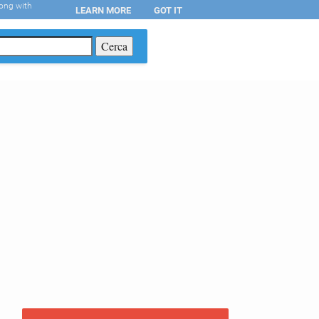
long with
LEARN MORE
GOT IT
T