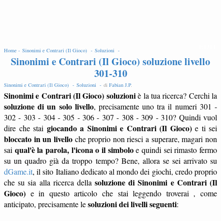
EDIT
Home -
Sinonimi e Contrari (Il Gioco) -
Soluzioni -
Sinonimi e Contrari (Il Gioco) soluzione livello
301-310
Sinonimi e Contrari (Il Gioco) -
Soluzioni -
di
Fabian J.P
.
Sinonimi e Contrari (Il Gioco) soluzioni
è la tua ricerca? Cerchi la
soluzione di un solo livello
, precisamente uno tra il numeri 301 -
302 - 303 - 304 - 305 - 306 - 307 - 308 - 309 - 310? Quindi vuol
giocando a Sinonimi e Contrari (Il Gioco)
dire che stai
e ti sei
bloccato in un livello
che proprio non riesci a superare, magari non
qual'è la parola, l'icona o il simbolo
sai
e quindi sei rimasto fermo
su un quadro già da troppo tempo? Bene, allora se sei arrivato su
dGame.it
, il sito Italiano dedicato al mondo dei giochi, credo proprio
soluzione di Sinonimi e Contrari (Il
che su sia alla ricerca della
Gioco)
e in questo articolo che stai leggendo troverai , come
soluzioni dei livelli seguenti
anticipato, precisamente le
: