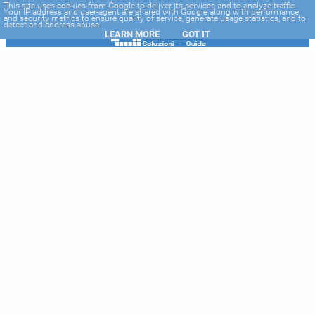
-->
This site uses cookies from Google to deliver its services and to analyze traffic.
Your IP address and user-agent are shared with Google along with performance
and security metrics to ensure quality of service, generate usage statistics, and to
detect and address abuse.
LEARN MORE
GOT IT