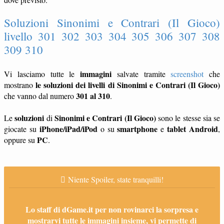
Soluzioni Sinonimi e Contrari (Il Gioco)
livello 301 302 303 304 305 306 307 308
309 310
immagini
Vi lasciamo tutte le
salvate tramite
screenshot
che
le soluzioni dei livelli di Sinonimi e Contrari (Il Gioco)
mostrano
301 al 310
che vanno dal numero
.
soluzioni
Sinonimi e Contrari (Il Gioco)
Le
di
sono le stesse sia se
iPhone/iPad/iPod
smartphone
tablet
Android
giocate su
o su
e
,
PC
oppure su
.
Niente Spoiler, state tranquilli!
Lo staff di dGame.it per non rovinarci la sorpresa e
mostrarvi tutte le immagini insieme, vi permette di