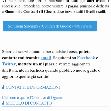
soluzioni di tutti gli altri livelli
Vi ricordiamo, che per le
, i
successivi e i precedenti, potete visitare la pagina principale dedicata
Sinonimi e Contrari (Il Gioco)
tutti i livelli risolti
a
, dove trovate
:
Soluzioni Sinonimi e Contrari (Il Gioco) - tutti i livelli
potete
Spero di avervi aiutato e per qualsiasi cosa,
contattarmi tramite
email
Facebook
. Seguitemi su
e
Twitter
mettete un mi piace
,
e verrete aggiornati
direttamente in bacheca quando pubblico nuove guide o
aggiorno quelle già scritte!
CONTATTI E INFORMAZIONI
Chi sono e qual'è l'Obiettivo di Dgame.it
MODULO DI CONTATTO