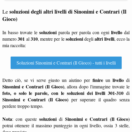
soluzioni degli altri livelli di Sinonimi e Contrari (Il
Le
Gioco)
soluzioni
livello
In basso trovate le
parola per parola con ogni
dal
301
310
soluzioni
altri livelli
numero
al
, mentre per le
degli
, ecco la
mia raccolta:
Soluzioni Sinonimi e Contrari (Il Gioco) - tutti i livelli
finire
livello
Detto ciò, se vi serve giusto un aiutino per
un
di
Sinonimi e Contrari (Il Gioco)
, allora dopo l'immagine trovate le
foto, o solo le parole, con le soluzioni dei livelli 301-310
di
Sinonimi e Contrari (Il Gioco)
per superare il quadro senza
perdere troppo tempo.
Nota
soluzioni
Sinonimi e Contrari (Il Gioco)
: con queste
di
potrai ottenere il massimo punteggio in ogni livello, ossia 3 stelle,
dove previsto.