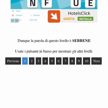
SEBBENE
Dunque la parola di questo livello è
Usate i pulsanti in basso per mostrare gli altri livelli.
Previous
1
2
3
4
5
6
7
8
9
10
Next