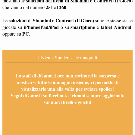
le soluzioni dei livelli di Sinonimi e Contrari (Il Gioco)
mostrano
251 al 260
che vanno dal numero
.
soluzioni
Sinonimi e Contrari (Il Gioco)
Le
di
sono le stesse sia se
iPhone/iPad/iPod
smartphone
tablet
Android
giocate su
o su
e
,
PC
oppure su
.
Niente Spoiler, state tranquilli!
Lo staff di dGame.it per non rovinarci la sorpresa e
mostrarvi tutte le immagini insieme, vi permette di
visualizzarle una alla volta per evitare spoiler!
Segui dGame.it su facebook e rimani sempre aggiornato
sui nuovi livelli e giochi!