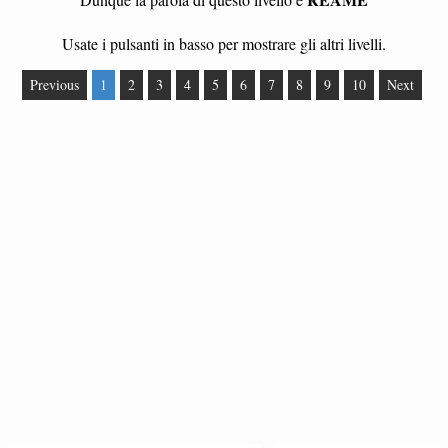
Usate i pulsanti in basso per mostrare gli altri livelli.
Previous
1
2
3
4
5
6
7
8
9
10
Next