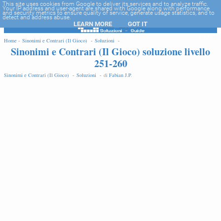
-->
This site uses cookies from Google to deliver its services and to analyze traffic.
Your IP address and user-agent are shared with Google along with performance
and security metrics to ensure quality of service, generate usage statistics, and to
detect and address abuse.
LEARN MORE
GOT IT
EDIT
Home -
Sinonimi e Contrari (Il Gioco) -
Soluzioni -
Sinonimi e Contrari (Il Gioco) soluzione livello
251-260
Sinonimi e Contrari (Il Gioco) -
Soluzioni -
di
Fabian J.P
.