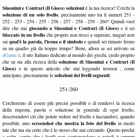
Sinonimi e Contrari (Il Gioco) soluzioni
è la tua ricerca? Cerchi la
soluzione di un solo livello
, precisamente uno tra il numeri 251 -
252 - 253 - 254 - 255 - 256 - 257 - 258 - 259 - 260? Quindi vuol
giocando a Sinonimi e Contrari (Il Gioco)
dire che stai
e ti sei
bloccato in un livello
che proprio non riesci a superare, magari non
qual'è la parola, l'icona o il simbolo
sai
e quindi sei rimasto fermo
su un quadro già da troppo tempo? Bene, allora se sei arrivato su
dGame.it
, il sito Italiano dedicato al mondo dei giochi, credo proprio
soluzione di Sinonimi e Contrari (Il
che su sia alla ricerca della
Gioco)
e in questo articolo che stai leggendo troverai , come
soluzioni dei livelli seguenti
anticipato, precisamente le
:
251-260
Cercheremo di essere più precisi possibili e di rendervi la ricerca
della risposta, parola o soluzione in generale di ogni livello,
descrivendovi ciò che potete vedere nel livello e lasciandovi, quando
screenshot che mostra la foto del livello
possibile, uno
in modo
tale che tua sia certo che è lo stesso che stai cercando. Questo perché
a volte, capita che i livelli non corrispondono e quindi è sempre