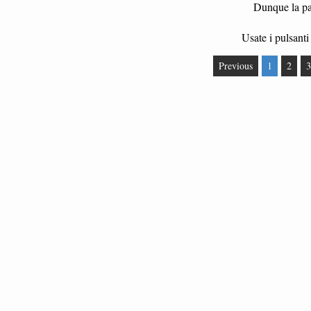
Dunque la par
Usate i pulsanti 
Previous
1
2
3