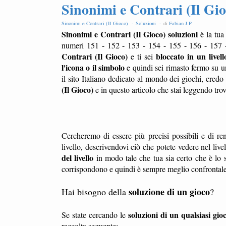
Sinonimi e Contrari (Il Gio
Sinonimi e Contrari (Il Gioco) -
Soluzioni -
di
Fabian J.P
.
Sinonimi e Contrari (Il Gioco) soluzioni
è la tua
numeri 151 - 152 - 153 - 154 - 155 - 156 - 157 
Contrari (Il Gioco)
bloccato in un livell
e ti sei
l'icona o il simbolo
e quindi sei rimasto fermo su u
il sito Italiano dedicato al mondo dei giochi, credo 
(Il Gioco)
e in questo articolo che stai leggendo tro
Cercheremo di essere più precisi possibili e di ren
livello, descrivendovi ciò che potete vedere nel liv
del livello
in modo tale che tua sia certo che è lo s
corrispondono e quindi è sempre meglio confrontale l
soluzione di un gioco
Hai bisogno della
?
soluzioni di un qualsiasi gio
Se state cercando le
raccolta seguente: