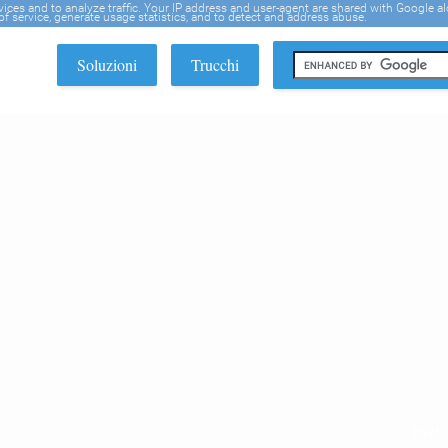
rvices and to analyze traffic. Your IP address and user-agent are shared with Google a
f service, generate usage statistics, and to detect and address abuse.
Soluzioni
Trucchi
EDI