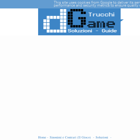
-->
This site uses cookies from Google to deliver its se
performance and security metrics to ensure quality o
Home -
Sinonimi e Contrari (Il Gioco) -
Soluzioni -