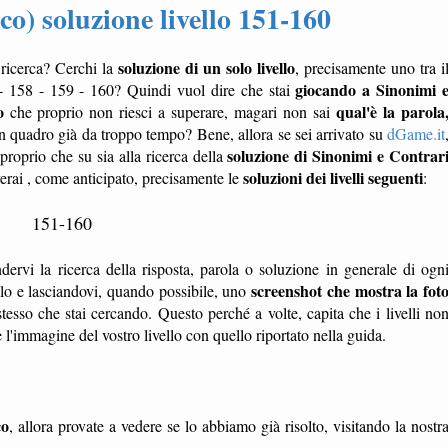
co) soluzione livello 151-160
soluzione di un solo livello
 ricerca? Cerchi la
, precisamente uno tra i
giocando a Sinonimi 
- 158 - 159 - 160? Quindi vuol dire che stai
o
qual'è la parola
che proprio non riesci a superare, magari non sai
n quadro già da troppo tempo? Bene, allora se sei arrivato su
dGame.it
soluzione di Sinonimi e Contrar
proprio che su sia alla ricerca della
soluzioni dei livelli seguenti
verai , come anticipato, precisamente le
:
151-160
dervi la ricerca della risposta, parola o soluzione in generale di ogn
screenshot che mostra la fot
ello e lasciandovi, quando possibile, uno
tesso che stai cercando. Questo perché a volte, capita che i livelli no
'immagine del vostro livello con quello riportato nella guida.
co
, allora provate a vedere se lo abbiamo già risolto, visitando la nostr