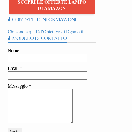
SCOPRI LE OFFERTE LAMPO
DI AMAZON
CONTATTI E INFORMAZIONI
l
e
Chi sono e qual'è l'Obiettivo di Dgame.it
,
MODULO DI CONTATTO
,
i
Nome
Email
*
i
o
Messaggio
*
n
a