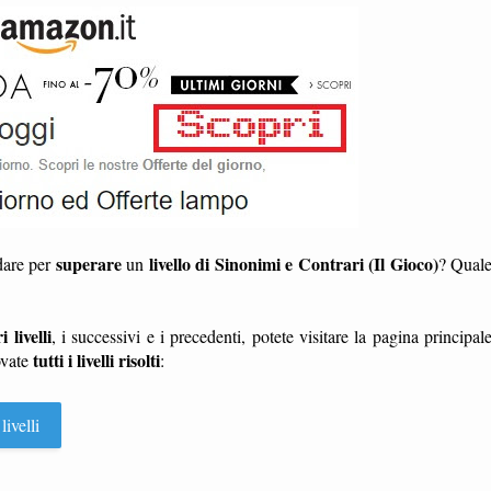
superare
livello di Sinonimi e Contrari (Il Gioco)
 dare per
un
? Qual
i livelli
, i successivi e i precedenti, potete visitare la pagina principal
tutti i livelli risolti
ovate
:
livelli