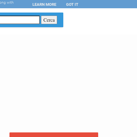
long with
LEARN MORE
GOT IT
T