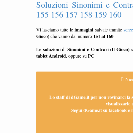
Soluzioni Sinonimi e Contr
155 156 157 158 159 160
immagini
Vi lasciamo tutte le
salvate tramite
scre
Gioco)
151 al 160
che vanno dal numero
.
soluzioni
Sinonimi e Contrari (Il Gioco)
Le
di
s
tablet
Android
PC
, oppure su
.
Nien
Lo staff di dGame.it per non rovinarci la 
visualizzarle 
Segui dGame.it su facebook e ri