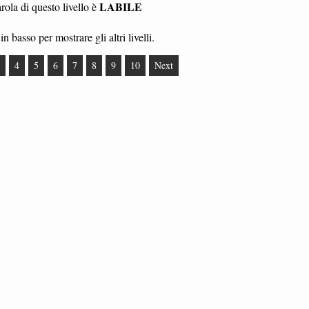
LABILE
ola di questo livello è
in basso per mostrare gli altri livelli.
4
5
6
7
8
9
10
Next