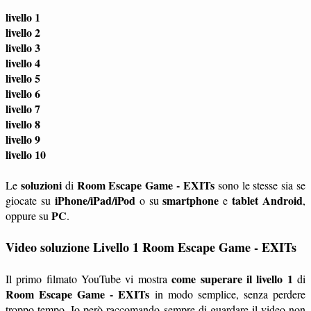
livello 1
livello 2
livello 3
livello 4
livello 5
livello 6
livello 7
livello 8
livello 9
livello 10
soluzioni
Room Escape Game - EXITs
Le
di
sono le stesse sia se
iPhone/iPad/iPod
smartphone
tablet
Android
giocate su
o su
e
,
PC
oppure su
.
Video soluzione Livello 1 Room Escape Game - EXITs
come superare il livello 1
Il primo filmato YouTube vi mostra
di
Room Escape Game - EXITs
in modo semplice, senza perdere
troppo tempo. Io però raccomando sempre di guardare il video non