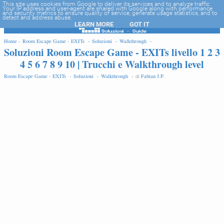
-->
This site uses cookies from Google to deliver its services and to analyze traffic.
Your IP address and user-agent are shared with Google along with performance
and security metrics to ensure quality of service, generate usage statistics, and to
detect and address abuse.
LEARN MORE
GOT IT
EDIT
Home -
Room Escape Game - EXITs -
Soluzioni -
Walkthrough -
Soluzioni Room Escape Game - EXITs livello 1 2 3
4 5 6 7 8 9 10 | Trucchi e Walkthrough level
Room Escape Game - EXITs -
Soluzioni -
Walkthrough -
di
Fabian J.P
.