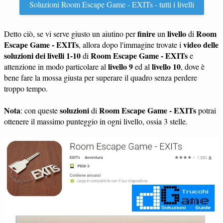
Soluzioni Room Escape Game - EXITs - tutti i livelli
finire
livello
Room
Detto ciò, se vi serve giusto un aiutino per
un
di
Escape Game - EXITs
video delle
, allora dopo l'immagine trovate i
soluzioni dei livelli 1-10
Room Escape Game - EXITs
di
e
livello 9
livello 10
attenzione in modo particolare al
ed al
, dove è
bene fare la mossa giusta per superare il quadro senza perdere
troppo tempo.
Nota
soluzioni
Room Escape Game - EXITs
: con queste
di
potrai
ottenere il massimo punteggio in ogni livello, ossia 3 stelle.