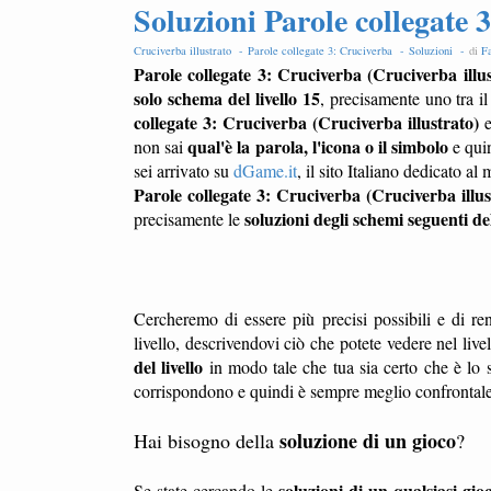
Soluzioni Parole collegate 3
Cruciverba illustrato -
Parole collegate 3: Cruciverba -
Soluzioni -
di
Fa
Parole collegate 3: Cruciverba (Cruciverba illust
solo schema del livello 15
, precisamente uno tra i
collegate 3: Cruciverba (Cruciverba illustrato)
e
qual'è la parola, l'icona o il simbolo
non sai
e quin
sei arrivato su
dGame.it
, il sito Italiano dedicato a
Parole collegate 3: Cruciverba (Cruciverba illus
soluzioni degli schemi seguenti del
precisamente le
Cercheremo di essere più precisi possibili e di ren
livello, descrivendovi ciò che potete vedere nel liv
del livello
in modo tale che tua sia certo che è lo s
corrispondono e quindi è sempre meglio confrontale l
soluzione di un gioco
Hai bisogno della
?
soluzioni di un qualsiasi gio
Se state cercando le