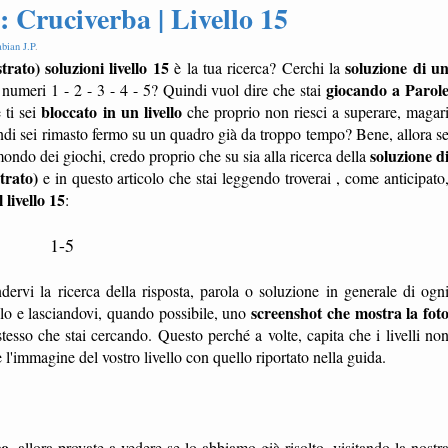
: Cruciverba | Livello 15
bian J.P
.
rato) soluzioni livello 15
soluzione di u
è la tua ricerca? Cerchi la
giocando a Parol
l numeri 1 - 2 - 3 - 4 - 5? Quindi vuol dire che stai
bloccato in un livello
 ti sei
che proprio non riesci a superare, magar
di sei rimasto fermo su un quadro già da troppo tempo? Bene, allora s
soluzione d
l mondo dei giochi, credo proprio che su sia alla ricerca della
trato)
e in questo articolo che stai leggendo troverai , come anticipato
 livello 15
:
1-5
dervi la ricerca della risposta, parola o soluzione in generale di ogn
screenshot che mostra la fot
ello e lasciandovi, quando possibile, uno
tesso che stai cercando. Questo perché a volte, capita che i livelli no
'immagine del vostro livello con quello riportato nella guida.
co
, allora provate a vedere se lo abbiamo già risolto, visitando la nostr