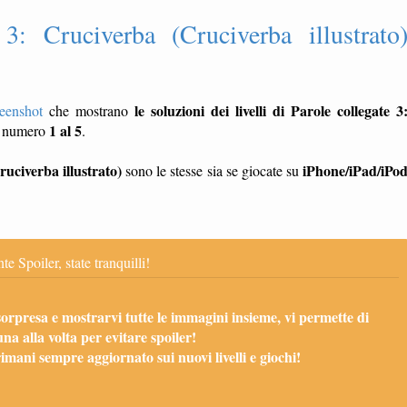
 3: Cruciverba (Cruciverba illustrato
le soluzioni dei livelli di Parole collegate 3
reenshot
che mostrano
1 al 5
l numero
.
ruciverba illustrato)
iPhone/iPad/iPo
sono le stesse sia se giocate su
te Spoiler, state tranquilli!
sorpresa e mostrarvi tutte le immagini insieme, vi permette di
una alla volta per evitare spoiler!
mani sempre aggiornato sui nuovi livelli e giochi!