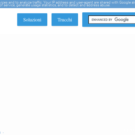
rvices and to analyze traffic. Your IP address and user-agent are shared with Google a
f service, generate usage statistics, and to detect and address abuse.
Soluzioni
Trucchi
EDI
ni -