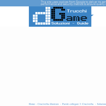
-->
This site uses cookies from Google to deliver its se
performance and security metrics to ensure quality o
Home -
Cruciverba illustrato -
Parole collegate 3: Cruciverba -
Soluzio