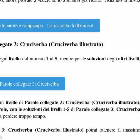
 di parole e rompicapo - La raccolta di dGame.it
ollegate 3: Cruciverba (Cruciverba illustrato)
livello
1
5
soluzioni
altri livelli
 ogni
dal numero
al
, mentre per le
degli
Parole collegate 3: Cruciverba
livello
Parole collegate 3: Cruciverba (Cruciverba illustrato)
un
di
ole, con le soluzioni dei livelli 1-5
Parole collegate 3: Cruciverb
di
a perdere troppo tempo.
 3: Cruciverba (Cruciverba illustrato)
potrai ottenere il massim
o.