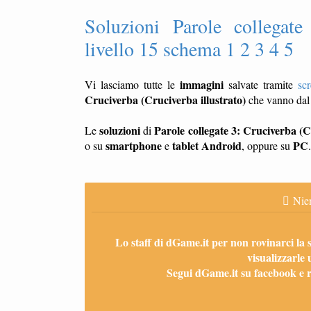
Soluzioni Parole collegate
livello 15 schema 1 2 3 4 5
immagini
Vi lasciamo tutte le
salvate tramite
sc
Cruciverba (Cruciverba illustrato)
che vanno da
soluzioni
Parole collegate 3: Cruciverba (C
Le
di
smartphone
tablet
Android
PC
o su
e
, oppure su
.
Nien
Lo staff di dGame.it per non rovinarci la 
visualizzarle 
Segui dGame.it su facebook e ri