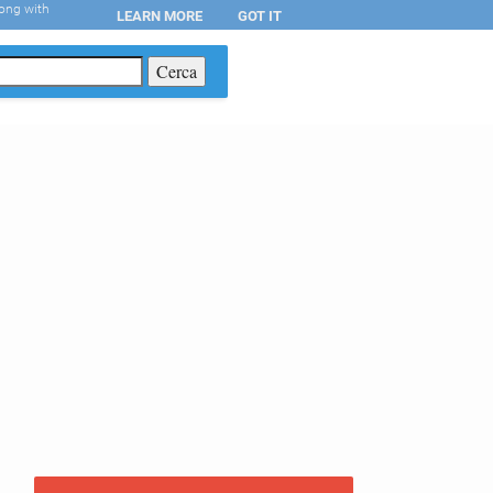
long with
LEARN MORE
GOT IT
T