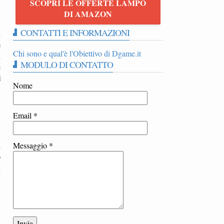
SCOPRI LE OFFERTE LAMPO
DI AMAZON
CONTATTI E INFORMAZIONI
n
e
Chi sono e qual'è l'Obiettivo di Dgame.it
i
MODULO DI CONTATTO
e
i
Nome
,
Email
*
i
Messaggio
*
o
n
a