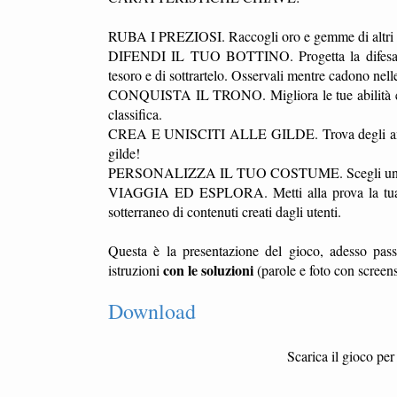
RUBA I PREZIOSI. Raccogli oro e gemme di altri gio
DIFENDI IL TUO BOTTINO. Progetta la difesa del 
tesoro e di sottrartelo. Osservali mentre cadono nel
CONQUISTA IL TRONO. Migliora le tue abilità e sfid
classifica.
CREA E UNISCITI ALLE GILDE. Trova degli amici aff
gilde!
PERSONALIZZA IL TUO COSTUME. Scegli un bel cost
VIAGGIA ED ESPLORA. Metti alla prova la tua agi
sotterraneo di contenuti creati dagli utenti.
Questa è la presentazione del gioco, adesso pass
con le soluzioni
istruzioni
(parole e foto con screens
Download
Scarica il gioco pe