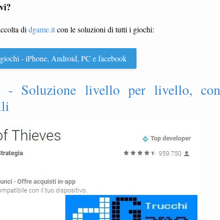
vi?
accolta di
dgame.it
con le soluzioni di tutti i giochi:
 i giochi - iPhone, Android, PC e facebook
- Soluzione livello per livello, co
li