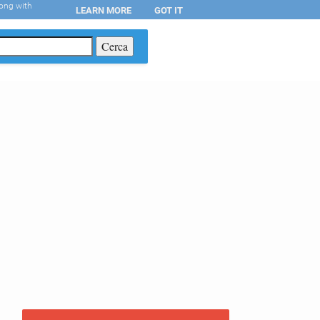
long with
LEARN MORE
GOT IT
T