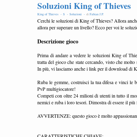
Soluzioni King of Thieves
King of Thieves -
S -
Soluzioni -
di
Fabian J.P
.
Cerchi le soluzioni di King of Thieves? Allora anche
allora per superare un livello? Ecco per voi le soluzi
Descrizione gioco
Prima di andare a vedere le soluzioni King of Thie
tratta del gioco che state cercando, visto che mol
In più, vi lasciamo anche i link per il download di
Ruba le gemme, costruisci la tua difesa e vinci le b
PvP multigiocatore!
Competi con oltre 24 milioni di utenti in tutto il mon
nemici e ruba i loro tesori. Dimostra di essere il più 
AVVERTENZE: questo gioco è molto appassionante e
CARATTERISTICHE CHIAVE: