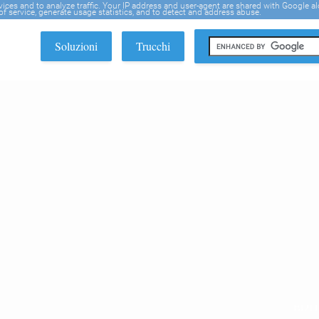
rvices and to analyze traffic. Your IP address and user-agent are shared with Google a
f service, generate usage statistics, and to detect and address abuse.
Soluzioni
Trucchi
EDI