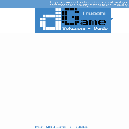
-->
This site uses cookies from Google to deliver its se
performance and security metrics to ensure quality o
Home -
King of Thieves -
S -
Soluzioni -