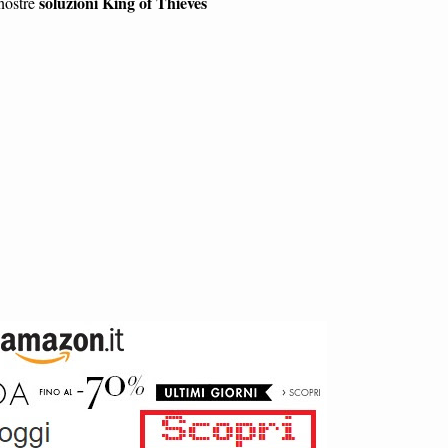
soluzioni King of Thieves
 nostre