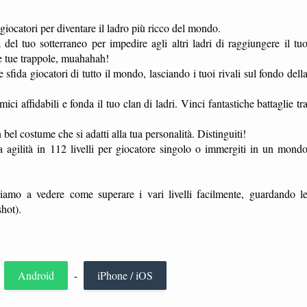
catori per diventare il ladro più ricco del mondo.
tuo sotterraneo per impedire agli altri ladri di raggiungere il tu
le tue trappole, muahahah!
a giocatori di tutto il mondo, lasciando i tuoi rivali sul fondo dell
idabili e fonda il tuo clan di ladri. Vinci fantastiche battaglie tr
ume che si adatti alla tua personalità. Distinguiti!
lità in 112 livelli per giocatore singolo o immergiti in un mond
iamo a vedere come superare i vari livelli facilmente, guardando l
hot).
r
Android
-
iPhone / iOS