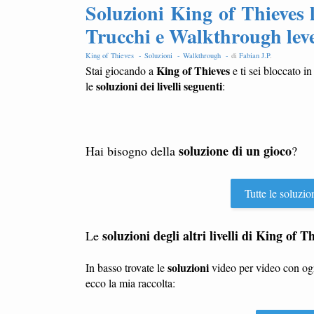
Soluzioni King of Thieves l
Trucchi e Walkthrough lev
King of Thieves -
Soluzioni -
Walkthrough -
di
Fabian J.P
.
King of Thieves
Stai giocando a
e ti sei bloccato in
soluzioni dei livelli seguenti
le
:
soluzione di un gioco
Hai bisogno della
?
Tutte le soluzio
soluzioni degli altri livelli di King of T
Le
soluzioni
In basso trovate le
video per video con o
ecco la mia raccolta: