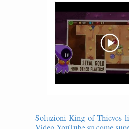
Soluzioni King of Thieves l
Video YouTube su come super