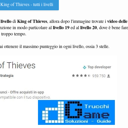
King of Thieves - tutti i livelli
livello
King of Thieves
video delle
n
di
, allora dopo l'immagine trovate i
livello 19
livello 20
nzione in modo particolare al
ed al
, dove è bene far
e troppo tempo.
i ottenere il massimo punteggio in ogni livello, ossia 3 stelle.