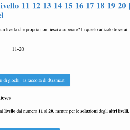
ivello 11 12 13 14 15 16 17 18 19 20 
el
 un livello che proprio non riesci a superare? In questo articolo troverai
11-20
ni di giochi - la raccolta di dGame.it
hieves
livello
11
20
soluzioni
altri livelli
gni
dal numero
al
, mentre per le
degli
,