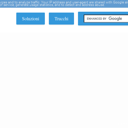
rvices and to analyze traffic. Your IP address and user-agent are shared with Google a
f service, generate usage statistics, and to detect and address abuse.
Soluzioni
Trucchi
EDI