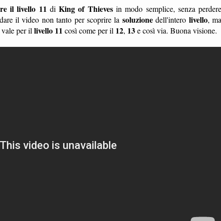
e il livello 11
King of Thieves
di
in modo semplice, senza perder
soluzione
livello
are il video non tanto per scoprire la
dell'intero
, m
livello 11
12
13
 vale per il
così come per il
,
e così via. Buona visione.