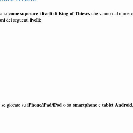
come superare i livelli di King of Thieves
rano
che vanno dal numer
oni
livelli
dei seguenti
:
iPhone/iPad/iPod
smartphone
tablet
Android
a se giocate su
o su
e