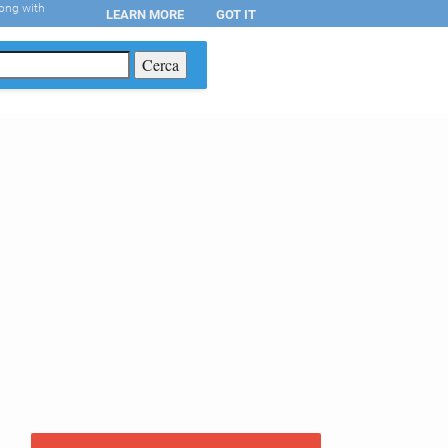
long with
LEARN MORE
GOT IT
T