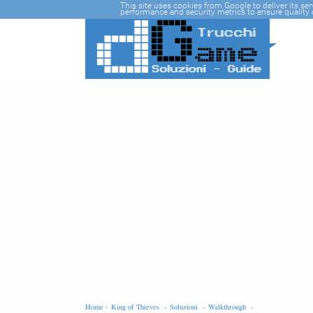
-->
This site uses cookies from Google to deliver its se
performance and security metrics to ensure quality o
Home -
King of Thieves -
Soluzioni -
Walkthrough -