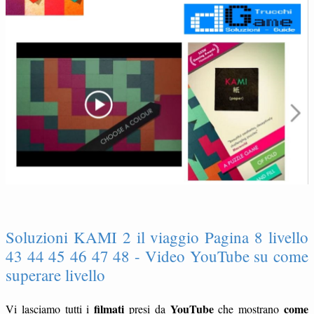
Soluzioni KAMI 2 il viaggio Pagina 8 livello
43 44 45 46 47 48 - Video YouTube su come
superare livello
filmati
YouTube
come
Vi lasciamo tutti i
presi da
che mostrano