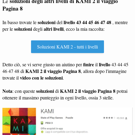
soluzioni degli altri livelli di
KAMI 2 il viaggio
Le
Pagina 8
soluzioni
livello 43 44 45 46 47 48
In basso trovate le
del
, mentre
soluzioni
altri livelli
per le
degli
, ecco la mia raccolta:
Soluzioni KAMI 2 - tutti i livelli
finire
livello
Detto ciò, se vi serve giusto un aiutino per
il
43 44 45
KAMI 2 il viaggio Pagina 8
46 47 48 di
, allora dopo l'immagine
video con le soluzioni
trovate il
.
Nota
soluzioni
KAMI 2 il viaggio Pagina 8
: con queste
di
potrai
ottenere il massimo punteggio in ogni livello, ossia 3 stelle.