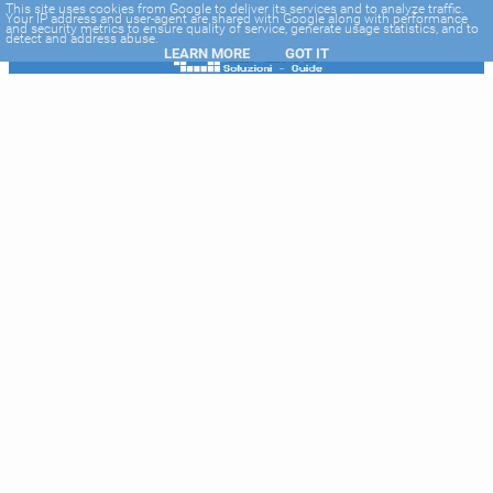
-->
This site uses cookies from Google to deliver its services and to analyze traffic.
Your IP address and user-agent are shared with Google along with performance
and security metrics to ensure quality of service, generate usage statistics, and to
detect and address abuse.
LEARN MORE
GOT IT