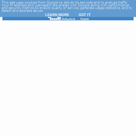
-->
This site uses cookies from Google to deliver its services and to analyze traffic.
Your IP address and user-agent are shared with Google along with performance
and security metrics to ensure quality of service, generate usage statistics, and to
detect and address abuse.
LEARN MORE
GOT IT