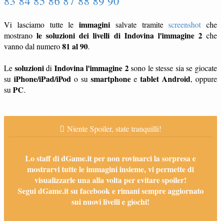
83 84 85 86 87 88 89 90
immagini
Vi lasciamo tutte le
salvate tramite
screenshot
che
le soluzioni dei livelli di Indovina l'immagine 2
mostrano
che
81 al 90
vanno dal numero
.
soluzioni
Indovina l'immagine 2
Le
di
sono le stesse sia se giocate
iPhone/iPad/iPod
smartphone
tablet
Android
su
o su
e
, oppure
PC
su
.
Niente Spoiler, state tranquilli!
Lo staff di dGame.it per non rovinarci la sorpresa e
mostrarvi tutte le immagini insieme, vi permette di
visualizzarle una alla volta per evitare spoiler!
Segui dGame.it su facebook e rimani sempre aggiornato
sui nuovi livelli e giochi!