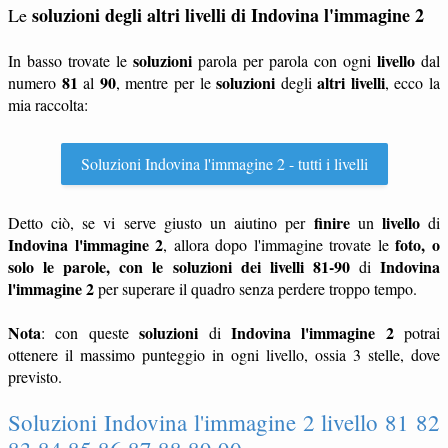
soluzioni degli altri livelli di Indovina l'immagine 2
Le
soluzioni
livello
In basso trovate le
parola per parola con ogni
dal
81
90
soluzioni
altri livelli
numero
al
, mentre per le
degli
, ecco la
mia raccolta:
Soluzioni Indovina l'immagine 2 - tutti i livelli
finire
livello
Detto ciò, se vi serve giusto un aiutino per
un
di
Indovina l'immagine 2
foto, o
, allora dopo l'immagine trovate le
solo le parole, con le soluzioni dei livelli 81-90
Indovina
di
l'immagine 2
per superare il quadro senza perdere troppo tempo.
Nota
soluzioni
Indovina l'immagine 2
: con queste
di
potrai
ottenere il massimo punteggio in ogni livello, ossia 3 stelle, dove
previsto.
Soluzioni Indovina l'immagine 2 livello 81 82