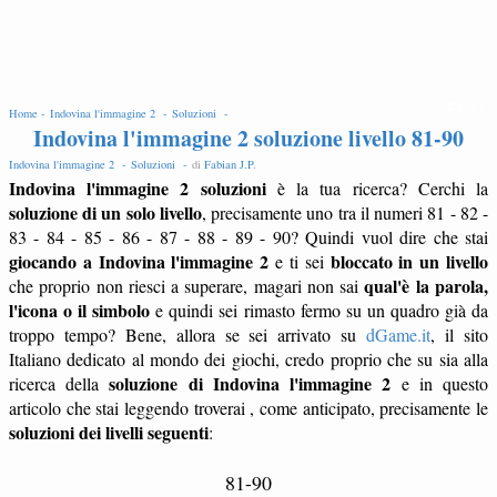
EDIT
Home -
Indovina l'immagine 2 -
Soluzioni -
Indovina l'immagine 2 soluzione livello 81-90
Indovina l'immagine 2 -
Soluzioni -
di
Fabian J.P
.
Indovina l'immagine 2 soluzioni
è la tua ricerca? Cerchi la
soluzione di un solo livello
, precisamente uno tra il numeri 81 - 82 -
83 - 84 - 85 - 86 - 87 - 88 - 89 - 90? Quindi vuol dire che stai
giocando a Indovina l'immagine 2
bloccato in un livello
e ti sei
qual'è la parola,
che proprio non riesci a superare, magari non sai
l'icona o il simbolo
e quindi sei rimasto fermo su un quadro già da
troppo tempo? Bene, allora se sei arrivato su
dGame.it
, il sito
Italiano dedicato al mondo dei giochi, credo proprio che su sia alla
soluzione di Indovina l'immagine 2
ricerca della
e in questo
articolo che stai leggendo troverai , come anticipato, precisamente le
soluzioni dei livelli seguenti
:
81-90