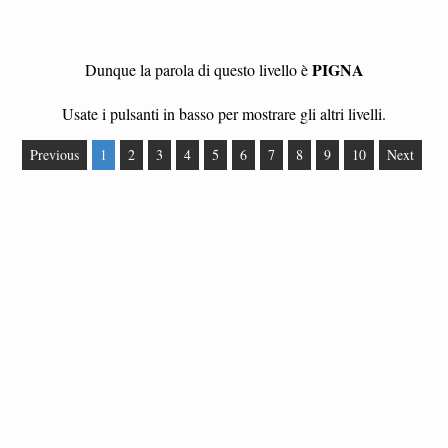
PIGNA
Dunque la parola di questo livello è
Usate i pulsanti in basso per mostrare gli altri livelli.
Previous
1
2
3
4
5
6
7
8
9
10
Next