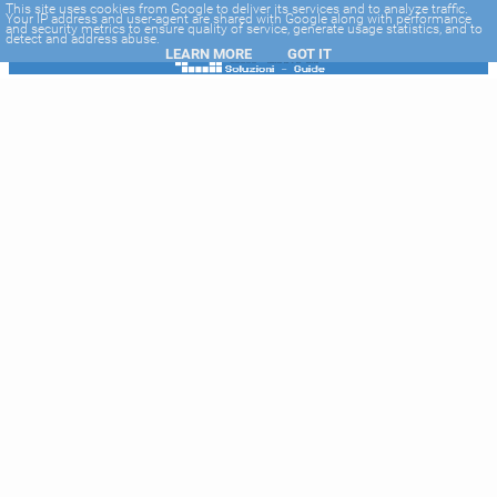
-->
This site uses cookies from Google to deliver its services and to analyze traffic.
Your IP address and user-agent are shared with Google along with performance
and security metrics to ensure quality of service, generate usage statistics, and to
detect and address abuse.
LEARN MORE
GOT IT