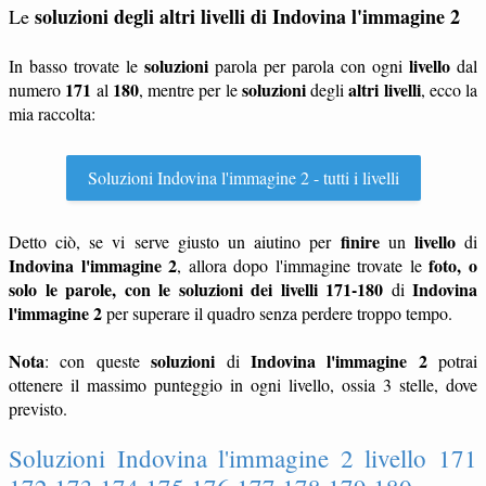
soluzioni degli altri livelli di Indovina l'immagine 2
Le
soluzioni
livello
In basso trovate le
parola per parola con ogni
dal
171
180
soluzioni
altri livelli
numero
al
, mentre per le
degli
, ecco la
mia raccolta:
Soluzioni Indovina l'immagine 2 - tutti i livelli
finire
livello
Detto ciò, se vi serve giusto un aiutino per
un
di
Indovina l'immagine 2
foto, o
, allora dopo l'immagine trovate le
solo le parole, con le soluzioni dei livelli 171-180
Indovina
di
l'immagine 2
per superare il quadro senza perdere troppo tempo.
Nota
soluzioni
Indovina l'immagine 2
: con queste
di
potrai
ottenere il massimo punteggio in ogni livello, ossia 3 stelle, dove
previsto.
Soluzioni Indovina l'immagine 2 livello 171