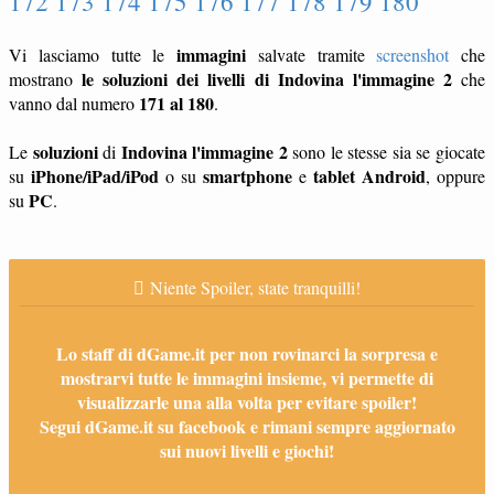
172 173 174 175 176 177 178 179 180
immagini
Vi lasciamo tutte le
salvate tramite
screenshot
che
le soluzioni dei livelli di Indovina l'immagine 2
mostrano
che
171 al 180
vanno dal numero
.
soluzioni
Indovina l'immagine 2
Le
di
sono le stesse sia se giocate
iPhone/iPad/iPod
smartphone
tablet
Android
su
o su
e
, oppure
PC
su
.
Niente Spoiler, state tranquilli!
Lo staff di dGame.it per non rovinarci la sorpresa e
mostrarvi tutte le immagini insieme, vi permette di
visualizzarle una alla volta per evitare spoiler!
Segui dGame.it su facebook e rimani sempre aggiornato
sui nuovi livelli e giochi!