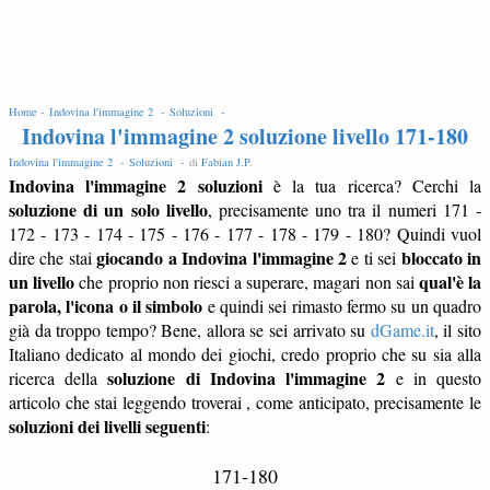
EDIT
Home -
Indovina l'immagine 2 -
Soluzioni -
Indovina l'immagine 2 soluzione livello 171-180
Indovina l'immagine 2 -
Soluzioni -
di
Fabian J.P
.
Indovina l'immagine 2 soluzioni
è la tua ricerca? Cerchi la
soluzione di un solo livello
, precisamente uno tra il numeri 171 -
172 - 173 - 174 - 175 - 176 - 177 - 178 - 179 - 180? Quindi vuol
giocando a Indovina l'immagine 2
bloccato in
dire che stai
e ti sei
un livello
qual'è la
che proprio non riesci a superare, magari non sai
parola, l'icona o il simbolo
e quindi sei rimasto fermo su un quadro
già da troppo tempo? Bene, allora se sei arrivato su
dGame.it
, il sito
Italiano dedicato al mondo dei giochi, credo proprio che su sia alla
soluzione di Indovina l'immagine 2
ricerca della
e in questo
articolo che stai leggendo troverai , come anticipato, precisamente le
soluzioni dei livelli seguenti
:
171-180