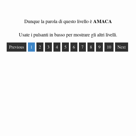
AMACA
Dunque la parola di questo livello è
Usate i pulsanti in basso per mostrare gli altri livelli.
Previous
1
2
3
4
5
6
7
8
9
10
Next