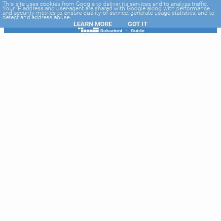
-->
This site uses cookies from Google to deliver its services and to analyze traffic.
Your IP address and user-agent are shared with Google along with performance
and security metrics to ensure quality of service, generate usage statistics, and to
detect and address abuse.
LEARN MORE
GOT IT