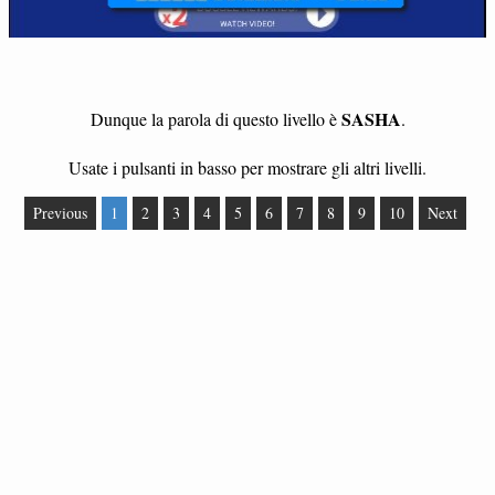
SASHA
Dunque la parola di questo livello è
.
Usate i pulsanti in basso per mostrare gli altri livelli.
Previous
1
2
3
4
5
6
7
8
9
10
Next