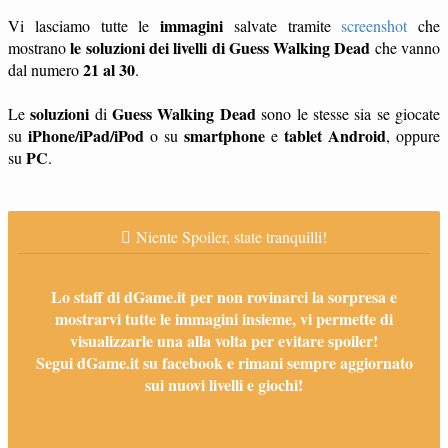
immagini
Vi lasciamo tutte le
salvate tramite
screenshot
che
le soluzioni dei livelli di Guess Walking Dead
mostrano
che vanno
21 al 30
dal numero
.
soluzioni
Guess Walking Dead
Le
di
sono le stesse sia se giocate
iPhone/iPad/iPod
smartphone
tablet
Android
su
o su
e
, oppure
PC
su
.
Niente Spoiler, state tranquilli!
Lo staff di dGame.it per non rovinarci la sorpresa e
mostrarvi tutte le immagini insieme, vi permette di
visualizzarle una alla volta per evitare spoiler!
Segui dGame.it su facebook e rimani sempre aggiornato
sui nuovi livelli e giochi!