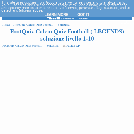
-->
This site uses cookies from Google to deliver its services and to analyze traffic.
Your IP address and user-agent are shared with Google along with performance
and security metrics to ensure quality of service, generate usage statistics, and to
detect and address abuse.
LEARN MORE
GOT IT
EDIT
Home -
FootQuiz Calcio Quiz Football -
Soluzioni -
FootQuiz Calcio Quiz Football ( LEGENDS)
soluzione livello 1-10
FootQuiz Calcio Quiz Football -
Soluzioni -
di
Fabian J.P
.