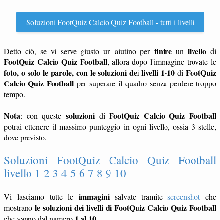
Soluzioni FootQuiz Calcio Quiz Football - tutti i livelli
finire
livello
Detto ciò, se vi serve giusto un aiutino per
un
di
FootQuiz Calcio Quiz Football
, allora dopo l'immagine trovate le
foto, o solo le parole, con le soluzioni dei livelli 1-10
FootQuiz
di
Calcio Quiz Football
per superare il quadro senza perdere troppo
tempo.
Nota
soluzioni
FootQuiz Calcio Quiz Football
: con queste
di
potrai ottenere il massimo punteggio in ogni livello, ossia 3 stelle,
dove previsto.
Soluzioni FootQuiz Calcio Quiz Football
livello 1 2 3 4 5 6 7 8 9 10
immagini
Vi lasciamo tutte le
salvate tramite
screenshot
che
le soluzioni dei livelli di FootQuiz Calcio Quiz Football
mostrano
1 al 10
che vanno dal numero
.