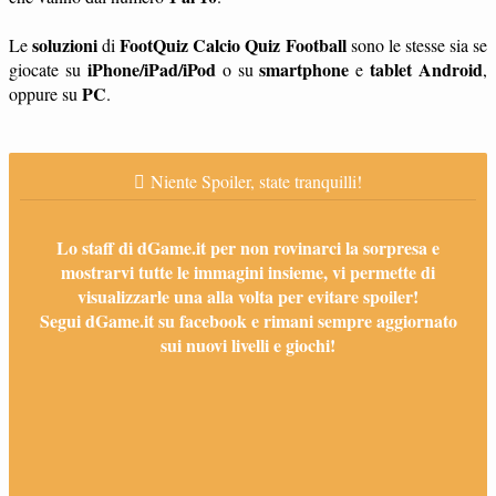
soluzioni
FootQuiz Calcio Quiz Football
Le
di
sono le stesse sia se
iPhone/iPad/iPod
smartphone
tablet
Android
giocate su
o su
e
,
PC
oppure su
.
Niente Spoiler, state tranquilli!
Lo staff di dGame.it per non rovinarci la sorpresa e
mostrarvi tutte le immagini insieme, vi permette di
visualizzarle una alla volta per evitare spoiler!
Segui dGame.it su facebook e rimani sempre aggiornato
sui nuovi livelli e giochi!