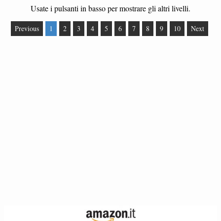
Usate i pulsanti in basso per mostrare gli altri livelli.
Previous
1
2
3
4
5
6
7
8
9
10
Next