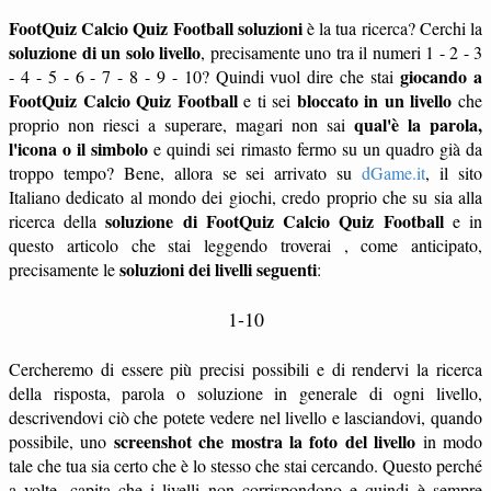
FootQuiz Calcio Quiz Football soluzioni
è la tua ricerca? Cerchi la
soluzione di un solo livello
, precisamente uno tra il numeri 1 - 2 - 3
giocando a
- 4 - 5 - 6 - 7 - 8 - 9 - 10? Quindi vuol dire che stai
FootQuiz Calcio Quiz Football
bloccato in un livello
e ti sei
che
qual'è la parola,
proprio non riesci a superare, magari non sai
l'icona o il simbolo
e quindi sei rimasto fermo su un quadro già da
troppo tempo? Bene, allora se sei arrivato su
dGame.it
, il sito
Italiano dedicato al mondo dei giochi, credo proprio che su sia alla
soluzione di FootQuiz Calcio Quiz Football
ricerca della
e in
questo articolo che stai leggendo troverai , come anticipato,
soluzioni dei livelli seguenti
precisamente le
:
1-10
Cercheremo di essere più precisi possibili e di rendervi la ricerca
della risposta, parola o soluzione in generale di ogni livello,
descrivendovi ciò che potete vedere nel livello e lasciandovi, quando
screenshot che mostra la foto del livello
possibile, uno
in modo
tale che tua sia certo che è lo stesso che stai cercando. Questo perché
a volte, capita che i livelli non corrispondono e quindi è sempre