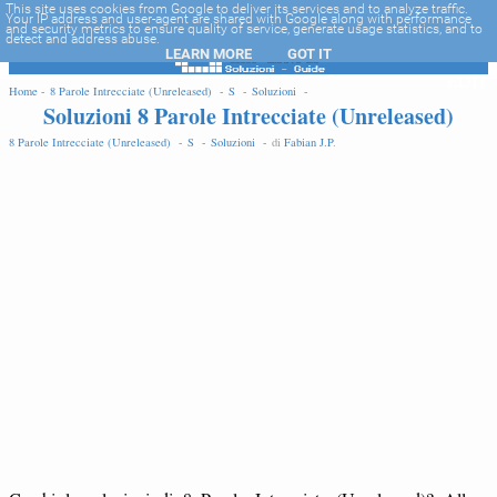
-->
This site uses cookies from Google to deliver its services and to analyze traffic.
Your IP address and user-agent are shared with Google along with performance
and security metrics to ensure quality of service, generate usage statistics, and to
detect and address abuse.
LEARN MORE
GOT IT
EDIT
Home -
8 Parole Intrecciate (Unreleased) -
S -
Soluzioni -
Soluzioni 8 Parole Intrecciate (Unreleased)
8 Parole Intrecciate (Unreleased) -
S -
Soluzioni -
di
Fabian J.P
.